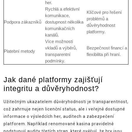
her.
Rychlá a efektivní
Klíčové pro řešení
komunikace,
problémů a
Podpora zákazníků
dostupnost několika
důvěryhodnost
komunikačních
platformy.
kanálů.
Více možností
vkladů a výběrů,
Bezpečnost financí a
Platební metody
transparentní
flexibilita při hraní.
podmínky.
Jak dané platformy zajišťují
integritu a důvěryhodnost?
Užitečným ukazatelem důvěryhodnosti je transparentnost,
což zahrnuje nejen licenční status, ale i veřejně dostupné
informace o výsledcích her, auditech a zabezpečení
platforem. Například renomované kasina pravidelně
podstupují audity třetích stran, které ověřují, že hry jsou