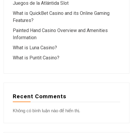
Juegos de la Atlántida Slot
What is QuickBet Casino and its Online Gaming
Features?
Painted Hand Casino Overview and Amenities
Information
What is Luna Casino?
What is Puntit Casino?
Recent Comments
Không có bình luận nào để hiển thị.