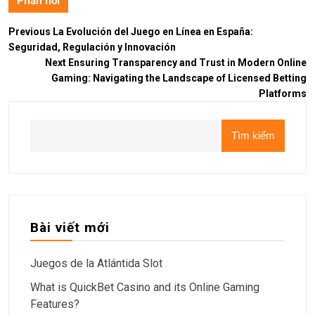
Previous
La Evolución del Juego en Línea en España:
Seguridad, Regulación y Innovación
Next
Ensuring Transparency and Trust in Modern Online
Gaming: Navigating the Landscape of Licensed Betting
Platforms
Tìm kiếm
Bài viết mới
Juegos de la Atlántida Slot
What is QuickBet Casino and its Online Gaming
Features?