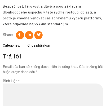
Bezpečnost, férovost a důvěra jsou základem
dlouhodobého úspěchu v této rychle rostoucí oblasti, a
proto je vhodné věnovat čas správnému výběru platformy,
která odpovídá nejvyšším standardům.
Share:
Categories:
Chưa phân loại
Trả lời
Email của bạn sẽ không được hiển thị công khai.
Các trường bắt
buộc được đánh dấu
*
Bình luận
*