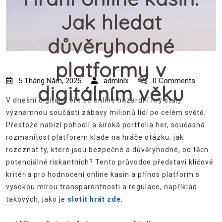
Jak hledat
důvěryhodné
platformy v
5 Tháng Năm, 2025
admlnlx
0 Comments
digitálním věku
V dnešní digitální éře se online hazardní hry staly
významnou součástí zábavy milionů lidí po celém světě.
Přestože nabízí pohodlí a široká portfolia her, současná
rozmanitost platforem klade na hráče otázku: jak
rozeznat ty, které jsou bezpečné a důvěryhodné, od těch
potenciálně riskantních? Tento průvodce představí klíčové
kritéria pro hodnocení online kasin a přínos platform s
vysokou mírou transparentnosti a regulace, například
takových, jako je
slotit hrát zde
.