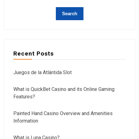
Recent Posts
Juegos de la Atlántida Slot
What is QuickBet Casino and its Online Gaming
Features?
Painted Hand Casino Overview and Amenities
Information
What is Luna Casino?