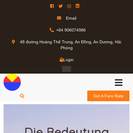
Email
+84 906074986
48 đường Hoàng Thế Trung, An Đồng, An Dương, Hải
Phòng
Login
Get A Fare Rate
Die Bedeutung