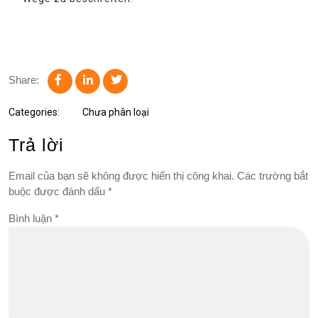
Share:
Categories:
Chưa phân loại
Trả lời
Email của bạn sẽ không được hiển thị công khai.
Các trường bắt
buộc được đánh dấu
*
Bình luận
*