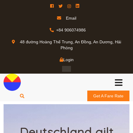
Email
+84 906074986
48 đường Hoàng Thế Trung, An Đồng, An Dương, Hải
Phòng
Login
Get A Fare Rate
Deutschland gilt