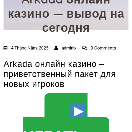
казино — вывод на
сегодня
4 Tháng Năm, 2025
admlnlx
0 Comments
Arkada онлайн казино –
приветственный пакет для
новых игроков