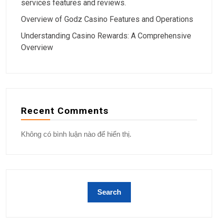
services features and reviews.
Overview of Godz Casino Features and Operations
Understanding Casino Rewards: A Comprehensive
Overview
Recent Comments
Không có bình luận nào để hiển thị.