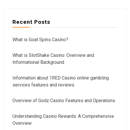
Recent Posts
What is Goat Spins Casino?
What is SlotShake Casino: Overview and
Informational Background
Information about 1RED Casino online gambling
services features and reviews.
Overview of Godz Casino Features and Operations
Understanding Casino Rewards: A Comprehensive
Overview