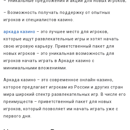
– Уникальные предложения и акции для новых игроков;
– Возможность получать поддержку от опытных
игроков и специалистов казино.
аркада казино
– это лучшее место для игроков,
которые ищут развлекательные игры и хотят начать
свою игровую карьеру. Приветственный пакет для
новых игроков – это уникальная возможность для
игроков начать играть в Аркаде казино с
минимальными вложениями.
Аркада казино – это современное онлайн-казино,
которое предлагает игрокам из России и других стран
мира широкий спектр развлекательных игр. В числе его
преимуществ – приветственный пакет для новых
игроков, который позволяет им начать играть уже с
первого дня.