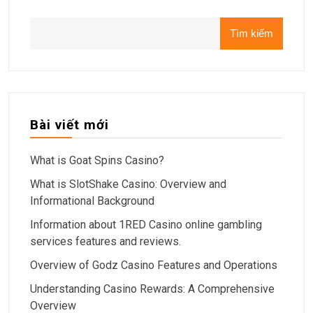
Tìm kiếm
Bài viết mới
What is Goat Spins Casino?
What is SlotShake Casino: Overview and
Informational Background
Information about 1RED Casino online gambling
services features and reviews.
Overview of Godz Casino Features and Operations
Understanding Casino Rewards: A Comprehensive
Overview