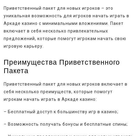
Приветственный пакет для новых игроков – это
уникальная возможность для игроков начать играть в
Аркаде казино с минимальными вложениями. Пакет
включает в себя несколько привлекательных
предложений, которые помогут игрокам начать свою
игровую карьеру.
Преимущества Приветственного
Пакета
Приветственный пакет для новых игроков включает в
себя несколько преимуществ, которые помогут
игрокам начать играть в Аркаде казино:
– Бесплатный доступ к большинству игр в казино;
– Возможность получать бонусы и бесплатные спины;