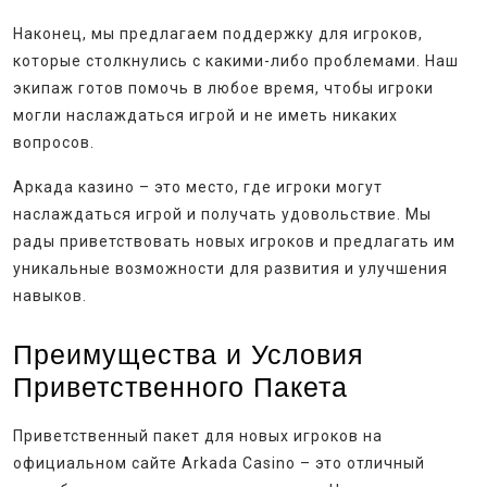
Наконец, мы предлагаем поддержку для игроков,
которые столкнулись с какими-либо проблемами. Наш
экипаж готов помочь в любое время, чтобы игроки
могли наслаждаться игрой и не иметь никаких
вопросов.
Аркада казино – это место, где игроки могут
наслаждаться игрой и получать удовольствие. Мы
рады приветствовать новых игроков и предлагать им
уникальные возможности для развития и улучшения
навыков.
Преимущества и Условия
Приветственного Пакета
Приветственный пакет для новых игроков на
официальном сайте Arkada Casino – это отличный