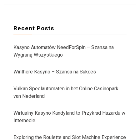
Recent Posts
Kasyno Automatów NeedForSpin – Szansa na
Wygraną Wszystkiego
Winthere Kasyno – Szansa na Sukces
Vulkan Speelautomaten in het Online Casinopark
van Nederland
Wirtualny Kasyno Kandyland to Przykład Hazardu w
Internecie.
Exploring the Roulette and Slot Machine Experience