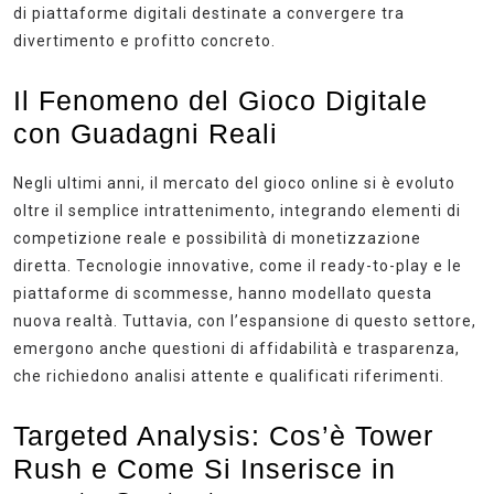
di piattaforme digitali destinate a convergere tra
divertimento e profitto concreto.
Il Fenomeno del Gioco Digitale
con Guadagni Reali
Negli ultimi anni, il mercato del gioco online si è evoluto
oltre il semplice intrattenimento, integrando elementi di
competizione reale e possibilità di monetizzazione
diretta. Tecnologie innovative, come il ready-to-play e le
piattaforme di scommesse, hanno modellato questa
nuova realtà. Tuttavia, con l’espansione di questo settore,
emergono anche questioni di affidabilità e trasparenza,
che richiedono analisi attente e qualificati riferimenti.
Targeted Analysis: Cos’è Tower
Rush e Come Si Inserisce in