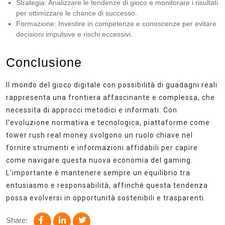
Strategia:
Analizzare le tendenze di gioco e monitorare i risultati
per ottimizzare le chance di successo.
Formazione:
Investire in competenze e conoscenze per evitare
decisioni impulsive e rischi eccessivi.
Conclusione
Il mondo del gioco digitale con possibilità di guadagni reali
rappresenta una frontiera affascinante e complessa, che
necessita di approcci metodici e informati. Con
l’evoluzione normativa e tecnologica, piattaforme come
tower rush real money svolgono un ruolo chiave nel
fornire strumenti e informazioni affidabili per capire
come navigare questa nuova economia del gaming.
L’importante è mantenere sempre un equilibrio tra
entusiasmo e responsabilità, affinché questa tendenza
possa evolversi in opportunità sostenibili e trasparenti.
Share: