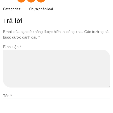
Categories:
Chưa phân loại
Trả lời
Email của bạn sẽ không được hiển thị công khai.
Các trường bắt
buộc được đánh dấu
*
Bình luận
*
Tên
*