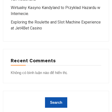
Wirtualny Kasyno Kandyland to Przykład Hazardu w
Internecie.
Exploring the Roulette and Slot Machine Experience
at Jet4Bet Casino
Recent Comments
Không có bình luận nào để hiển thị.