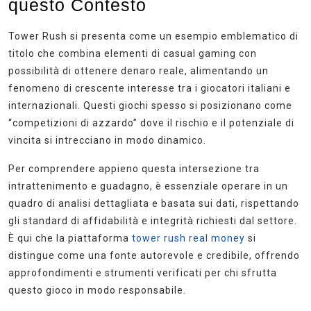
questo Contesto
Tower Rush si presenta come un esempio emblematico di
titolo che combina elementi di casual gaming con
possibilità di ottenere denaro reale, alimentando un
fenomeno di crescente interesse tra i giocatori italiani e
internazionali. Questi giochi spesso si posizionano come
“competizioni di azzardo” dove il rischio e il potenziale di
vincita si intrecciano in modo dinamico.
Per comprendere appieno questa intersezione tra
intrattenimento e guadagno, è essenziale operare in un
quadro di analisi dettagliata e basata sui dati, rispettando
gli standard di affidabilità e integrità richiesti dal settore.
È qui che la piattaforma
tower rush real money
si
distingue come una fonte autorevole e credibile, offrendo
approfondimenti e strumenti verificati per chi sfrutta
questo gioco in modo responsabile.