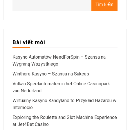
Tìm kiếm
Bài viết mới
Kasyno Automatów NeedForSpin – Szansa na
Wygraną Wszystkiego
Winthere Kasyno – Szansa na Sukces
Vulkan Speelautomaten in het Online Casinopark
van Nederland
Wirtualny Kasyno Kandyland to Przykład Hazardu w
Internecie.
Exploring the Roulette and Slot Machine Experience
at Jet4Bet Casino