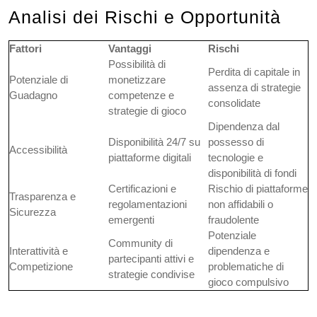
Analisi dei Rischi e Opportunità
Fattori
Vantaggi
Rischi
Possibilità di
Perdita di capitale in
Potenziale di
monetizzare
assenza di strategie
Guadagno
competenze e
consolidate
strategie di gioco
Dipendenza dal
Disponibilità 24/7 su
possesso di
Accessibilità
piattaforme digitali
tecnologie e
disponibilità di fondi
Certificazioni e
Rischio di piattaforme
Trasparenza e
regolamentazioni
non affidabili o
Sicurezza
emergenti
fraudolente
Potenziale
Community di
Interattività e
dipendenza e
partecipanti attivi e
Competizione
problematiche di
strategie condivise
gioco compulsivo