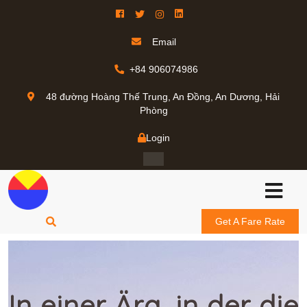
Email
+84 906074986
48 đường Hoàng Thế Trung, An Đồng, An Dương, Hải
Phòng
Login
Get A Fare Rate
In einer Ära, in der die