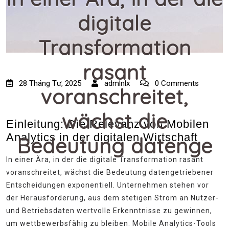
digitale
Transformation
rasant
28 Tháng Tư, 2025
admlnlx
0 Comments
voranschreitet,
wächst die
Einleitung: Die Relevanz von Mobilen
Analytics in der digitalen Wirtschaft
Bedeutung datenge
In einer Ära, in der die digitale Transformation rasant
voranschreitet, wächst die Bedeutung datengetriebener
Entscheidungen exponentiell. Unternehmen stehen vor
der Herausforderung, aus dem stetigen Strom an Nutzer-
und Betriebsdaten wertvolle Erkenntnisse zu gewinnen,
um wettbewerbsfähig zu bleiben. Mobile Analytics-Tools