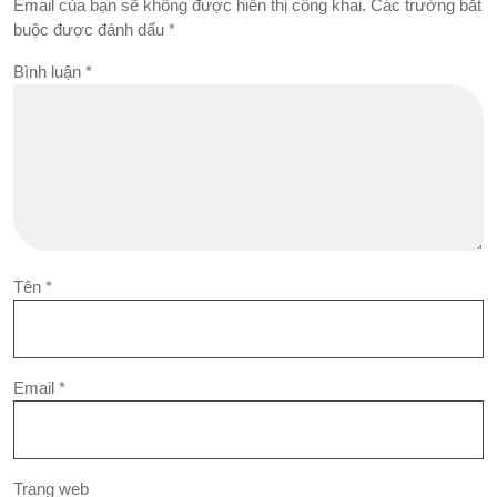
Email của bạn sẽ không được hiển thị công khai.
Các trường bắt
buộc được đánh dấu
*
Bình luận
*
Tên
*
Email
*
Trang web