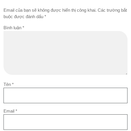
Email của bạn sẽ không được hiển thị công khai.
Các trường bắt
buộc được đánh dấu
*
Bình luận
*
Tên
*
Email
*