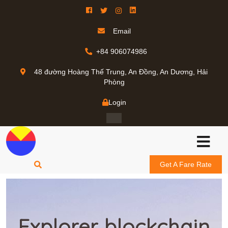
Email
+84 906074986
48 đường Hoàng Thế Trung, An Đồng, An Dương, Hải
Phòng
Login
Get A Fare Rate
Explorer blockchain