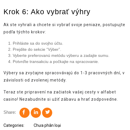
Krok 6: Ako vybrať výhry
Ak ste vyhrali a chcete si vybrať svoje peniaze, postupujte
podľa týchto krokov:
Prihláste sa do svojho účtu.
Prejdite do sekcie “Výber”.
Vyberte preferovanú metódu výberu a zadajte sumu.
Potvrďte transakciu a počkajte na spracovanie.
Výbery sa zvyčajne spracovávajú do 1-3 pracovných dní, v
závislosti od zvolenej metódy.
Teraz ste pripravení na začiatok vašej cesty v alfabet
casino! Nezabudnite si užiť zábavu a hrať zodpovedne.
Share:
Categories:
Chưa phân loại