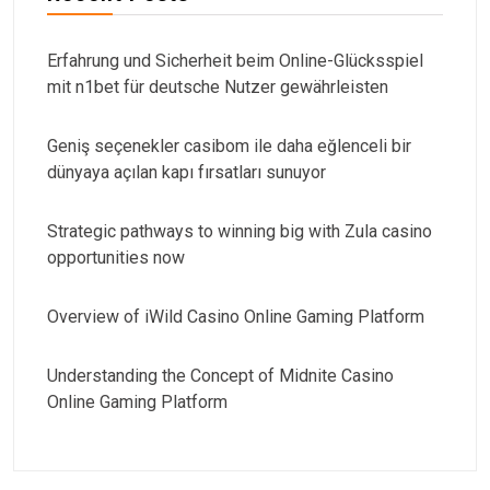
Erfahrung und Sicherheit beim Online-Glücksspiel
mit n1bet für deutsche Nutzer gewährleisten
Geniş seçenekler casibom ile daha eğlenceli bir
dünyaya açılan kapı fırsatları sunuyor
Strategic pathways to winning big with Zula casino
opportunities now
Overview of iWild Casino Online Gaming Platform
Understanding the Concept of Midnite Casino
Online Gaming Platform