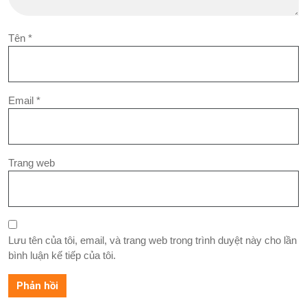
Tên
*
Email
*
Trang web
Lưu tên của tôi, email, và trang web trong trình duyệt này cho lần
bình luận kế tiếp của tôi.