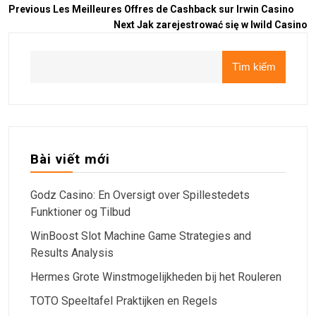
Previous
Les Meilleures Offres de Cashback sur Irwin Casino
Next
Jak zarejestrować się w Iwild Casino
Tìm kiếm
Bài viết mới
Godz Casino: En Oversigt over Spillestedets
Funktioner og Tilbud
WinBoost Slot Machine Game Strategies and
Results Analysis
Hermes Grote Winstmogelijkheden bij het Rouleren
TOTO Speeltafel Praktijken en Regels