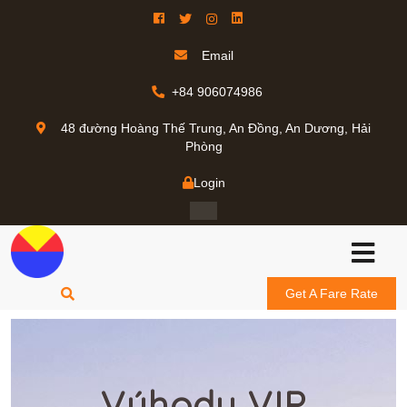
Email
+84 906074986
48 đường Hoàng Thế Trung, An Đồng, An Dương, Hải
Phòng
Login
Get A Fare Rate
Výhody VIP