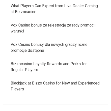
What Players Can Expect from Live Dealer Gaming
at Bizzocasino
Vox Casino bonus za rejestrację zasady promocji i
warunki
Vox Casino bonusy dla nowych graczy różne
promocje dostępne
Bizzocasino Loyalty Rewards and Perks for
Regular Players
Blackjack at Bizzo Casino for New and Experienced
Players