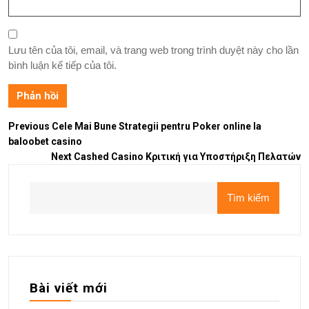
Lưu tên của tôi, email, và trang web trong trình duyệt này cho lần
bình luận kế tiếp của tôi.
Previous
Cele Mai Bune Strategii pentru Poker online la
baloobet casino
Next
Cashed Casino Κριτική για Υποστήριξη Πελατών
Tìm kiếm
Bài viết mới