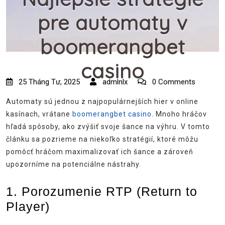
pre automaty v
boomerangbet
casino
25 Tháng Tư, 2025
admlnlx
0 Comments
Automaty sú jednou z najpopulárnejších hier v online
kasínach, vrátane
boomerangbet casino
. Mnoho hráčov
hľadá spôsoby, ako zvýšiť svoje šance na výhru. V tomto
článku sa pozrieme na niekoľko stratégií, ktoré môžu
pomôcť hráčom maximalizovať ich šance a zároveň
upozorníme na potenciálne nástrahy.
1. Porozumenie RTP (Return to
Player)