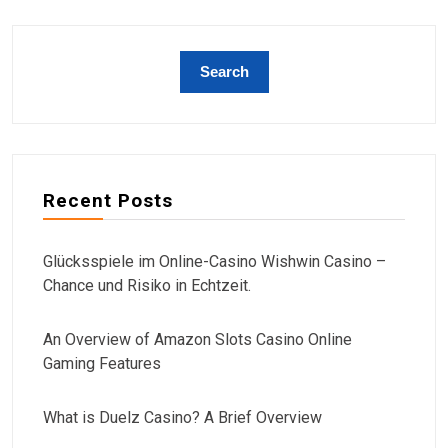
Recent Posts
Glücksspiele im Online-Casino Wishwin Casino –
Chance und Risiko in Echtzeit.
An Overview of Amazon Slots Casino Online
Gaming Features
What is Duelz Casino? A Brief Overview