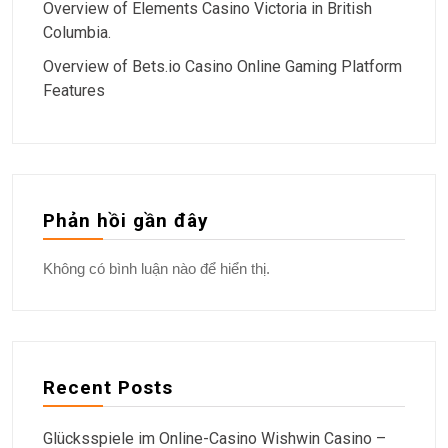
Overview of Elements Casino Victoria in British
Columbia.
Overview of Bets.io Casino Online Gaming Platform
Features
Phản hồi gần đây
Không có bình luận nào để hiển thị.
Recent Posts
Glücksspiele im Online-Casino Wishwin Casino –