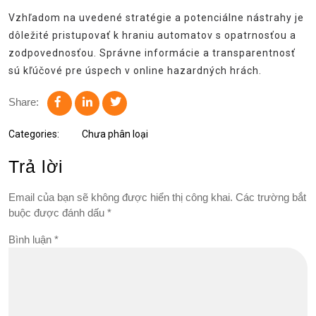
Vzhľadom na uvedené stratégie a potenciálne nástrahy je
dôležité pristupovať k hraniu automatov s opatrnosťou a
zodpovednosťou. Správne informácie a transparentnosť
sú kľúčové pre úspech v online hazardných hrách.
Share:
Categories:
Chưa phân loại
Trả lời
Email của bạn sẽ không được hiển thị công khai.
Các trường bắt
buộc được đánh dấu
*
Bình luận
*