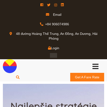
Email
+84 906074986
48 đường Hoàng Thế Trung, An Đồng, An Dương, Hải
Phòng
Login
Get A Fare Rate
Najlepšie stratégie