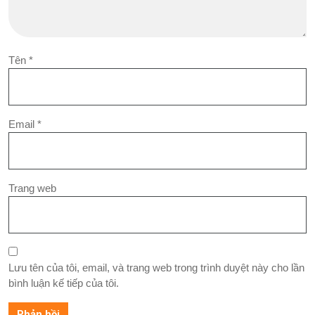
Tên
*
Email
*
Trang web
Lưu tên của tôi, email, và trang web trong trình duyệt này cho lần
bình luận kế tiếp của tôi.