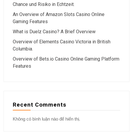
Chance und Risiko in Echtzeit.
An Overview of Amazon Slots Casino Online
Gaming Features
What is Duelz Casino? A Brief Overview
Overview of Elements Casino Victoria in British
Columbia.
Overview of Bets.io Casino Online Gaming Platform
Features
Recent Comments
Không có bình luận nào để hiển thị.