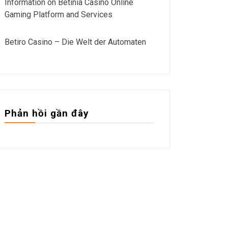
Information on Betinia Casino Online
Gaming Platform and Services
Betiro Casino – Die Welt der Automaten
Phản hồi gần đây