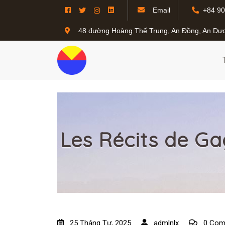
Email
+84 9
48 đường Hoàng Thế Trung, An Đồng, An Dư
Les Récits de G
25 Tháng Tư, 2025
admlnlx
0 Com