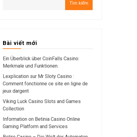
Tìm kiếm
Bài viết mới
Ein Überblick über CoinFalls Casino:
Merkmale und Funktionen.
Lexplication sur Mr Sloty Casino :
Comment fonctionne ce site en ligne de
jeux dargent
Viking Luck Casino Slots and Games
Collection
Information on Betinia Casino Online
Gaming Platform and Services
Betiro Casino – Die Welt der Automaten