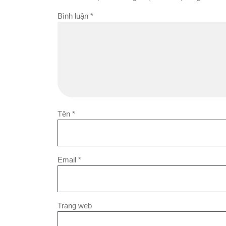
Bình luận
*
Tên
*
Email
*
Trang web