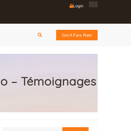
Login
Get A Fare Rate
no – Témoignages