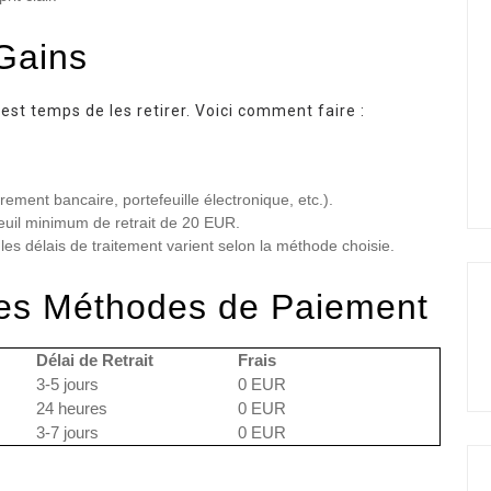
 Gains
est temps de les retirer. Voici comment faire :
rement bancaire, portefeuille électronique, etc.).
seuil minimum de retrait de
20 EUR
.
es délais de traitement varient selon la méthode choisie.
des Méthodes de Paiement
Délai de Retrait
Frais
3-5 jours
0 EUR
24 heures
0 EUR
3-7 jours
0 EUR