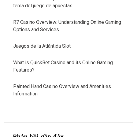
tema del juego de apuestas.
R7 Casino Overview: Understanding Online Gaming
Options and Services
Juegos de la Atlántida Slot
What is QuickBet Casino and its Online Gaming
Features?
Painted Hand Casino Overview and Amenities
Information
Phản hồi gần đây