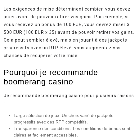
Les exigences de mise déterminent combien vous devez
jouer avant de pouvoir retirer vos gains. Par exemple, si
vous recevez un bonus de 100 EUR, vous devrez miser 3
500 EUR (100 EUR x 35) avant de pouvoir retirer vos gains.
Cela peut sembler élevé, mais en jouant à des jackpots
progressifs avec un RTP élevé, vous augmentez vos
chances de récupérer votre mise.
Pourquoi je recommande
boomerang casino
Je recommande boomerang casino pour plusieurs raisons
:
Large sélection de jeux
: Un choix varié de jackpots
progressifs avec des RTP compétitifs.
Transparence des conditions
: Les conditions de bonus sont
claires et facilement accessibles.