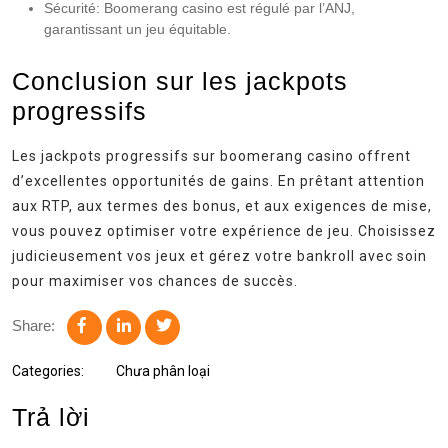
Sécurité
: Boomerang casino est régulé par l’ANJ,
garantissant un jeu équitable.
Conclusion sur les jackpots
progressifs
Les jackpots progressifs sur boomerang casino offrent
d’excellentes opportunités de gains. En prêtant attention
aux RTP, aux termes des bonus, et aux exigences de mise,
vous pouvez optimiser votre expérience de jeu. Choisissez
judicieusement vos jeux et gérez votre bankroll avec soin
pour maximiser vos chances de succès.
Share:
Categories:
Chưa phân loại
Trả lời