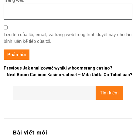
Trang web
Lưu tên của tôi, email, và trang web trong trình duyệt này cho lần
bình luận kế tiếp của tôi.
Previous
Jak analizować wyniki w boomerang casino?
Next
Boom Casinon Kasino-uutiset – Mitä Uutta On Tuloillaan?
Tìm kiếm
Bài viết mới