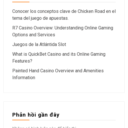
Conocer los conceptos clave de Chicken Road en el
tema del juego de apuestas.
R7 Casino Overview: Understanding Online Gaming
Options and Services
Juegos de la Atlántida Slot
What is QuickBet Casino and its Online Gaming
Features?
Painted Hand Casino Overview and Amenities
Information
Phản hồi gần đây