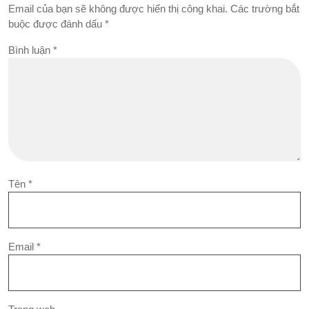
Email của bạn sẽ không được hiển thị công khai.
Các trường bắt
buộc được đánh dấu
*
Bình luận
*
Tên
*
Email
*