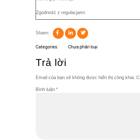
Zgodność z regulacjami
Share:
Categories:
Chưa phân loại
Trả lời
Email của bạn sẽ không được hiển thị công khai.
C
Bình luận
*