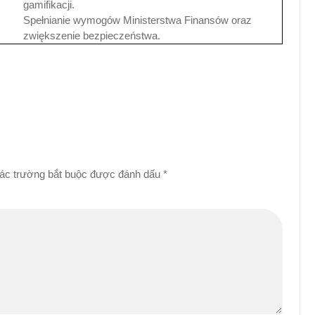
gamifikacji.
Spełnianie wymogów Ministerstwa Finansów oraz
zwiększenie bezpieczeństwa.
ác trường bắt buộc được đánh dấu
*