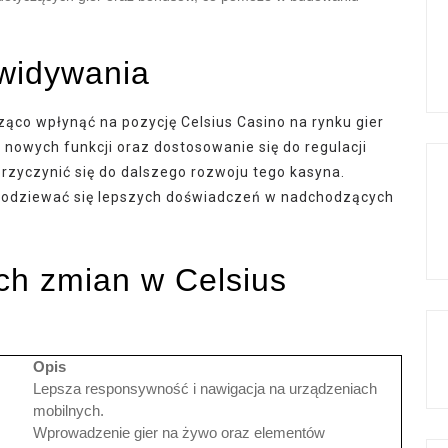
widywania
o wpłynąć na pozycję Celsius Casino na rynku gier
nowych funkcji oraz dostosowanie się do regulacji
rzyczynić się do dalszego rozwoju tego kasyna.
podziewać się lepszych doświadczeń w nadchodzących
ch zmian w Celsius
Opis
Lepsza responsywność i nawigacja na urządzeniach
mobilnych.
Wprowadzenie gier na żywo oraz elementów