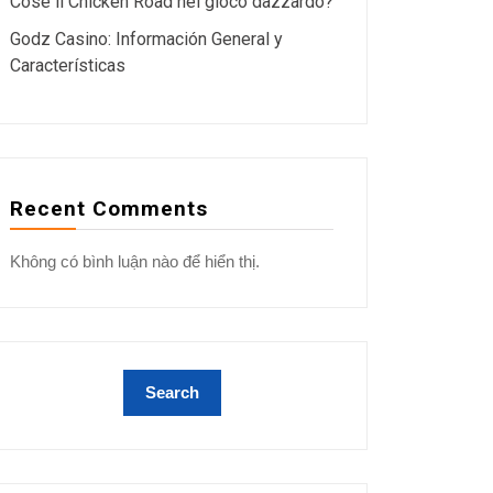
Cosè il Chicken Road nel gioco dazzardo?
Godz Casino: Información General y
Características
Recent Comments
Không có bình luận nào để hiển thị.