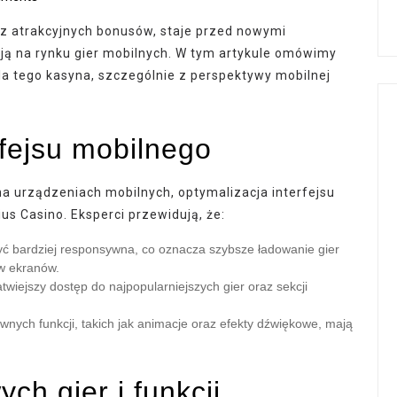
az atrakcyjnych bonusów, staje przed nowymi
ą na rynku gier mobilnych. W tym artykule omówimy
la tego kasyna, szczególnie z perspektywy mobilnej
rfejsu mobilnego
na urządzeniach mobilnych, optymalizacja interfejsu
us Casino. Eksperci przewidują, że:
yć bardziej responsywna, co oznacza szybsze ładowanie gier
w ekranów.
wiejszy dostęp do najpopularniejszych gier oraz sekcji
wnych funkcji, takich jak animacje oraz efekty dźwiękowe, mają
h gier i funkcji