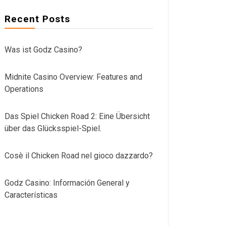
Recent Posts
Was ist Godz Casino?
Midnite Casino Overview: Features and
Operations
Das Spiel Chicken Road 2: Eine Übersicht
über das Glücksspiel-Spiel.
Cosè il Chicken Road nel gioco dazzardo?
Godz Casino: Información General y
Características