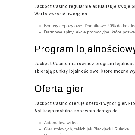
Jackpot Casino regularnie aktualizuje swoje 
Warto zwrócić uwagę na:
Bonusy depozytowe:
Dodatkowe 20% do każdego
Darmowe spiny:
Akcje promocyjne, które pozwa
Program lojalnościow
Jackpot Casino ma również program lojalnośc
zbierają punkty lojalnościowe, które można w
Oferta gier
Jackpot Casino oferuje szeroki wybór gier, k
Aplikacja mobilna zapewnia dostęp do:
Automatów wideo
Gier stołowych, takich jak Blackjack i Ruletka