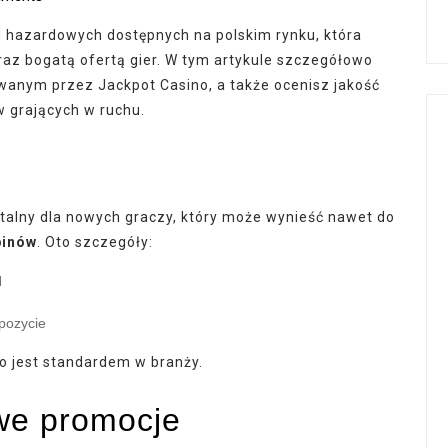
m hazardowych dostępnych na polskim rynku, która
az bogatą ofertą gier. W tym artykule szczegółowo
anym przez Jackpot Casino, a także ocenisz jakość
w grających w ruchu.
italny dla nowych graczy, który może wynieść nawet do
pinów
. Oto szczegóły:
N
pozycie
co jest standardem w branży.
we promocje