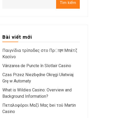
Tìm kiếm
Bài viết mới
Παιγνίδια τρίποδες στο Πρाइम Μπέτζ
Κασίνο
Vânzarea de Puncte în Slotlair Casino
Czas Przez Niezbędne Okręgi Ułatwiaj
Grę w Automaty
What is Wildies Casino: Overview and
Background Information?
Πεταλοφόροι Μαζί Μας bei τού Martin
Casino