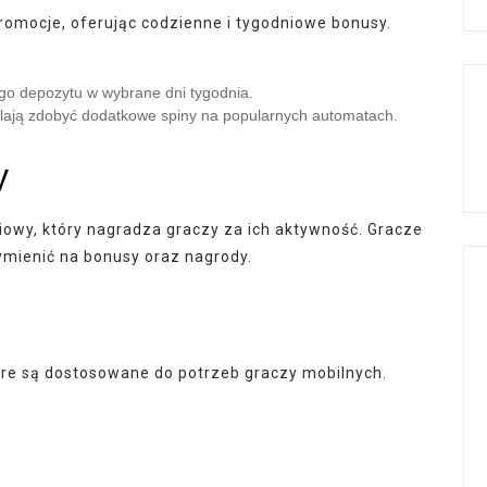
promocje, oferując codzienne i tygodniowe bonusy.
 depozytu w wybrane dni tygodnia.
lają zdobyć dodatkowe spiny na popularnych automatach.
y
iowy, który nagradza graczy za ich aktywność. Gracze
ymienić na bonusy oraz nagrody.
tóre są dostosowane do potrzeb graczy mobilnych.