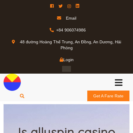
Email
+84 906074986
48 đường Hoàng Thế Trung, An Đồng, An Dương, Hải
Phòng
Login
Get A Fare Rate
Is allyspin casino