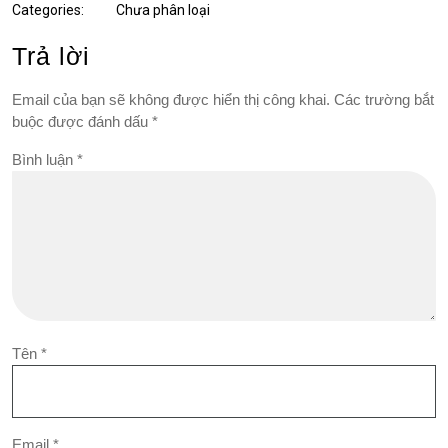
Categories:
Chưa phân loại
Trả lời
Email của bạn sẽ không được hiển thị công khai.
Các trường bắt
buộc được đánh dấu
*
Bình luận
*
Tên
*
Email
*