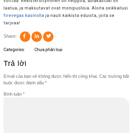
voittaa. Rekisteröityminen on helppoa, asiakastuki on
laatua, ja maksutavat ovat monipuolisia. Aloita seikkailusi
firevegas kasinolla
ja nauti kaikista eduista, joita se
tarjoaa!
Share:
Categories:
Chưa phân loại
Trả lời
Email của bạn sẽ không được hiển thị công khai.
Các trường bắt
buộc được đánh dấu
*
Bình luận
*