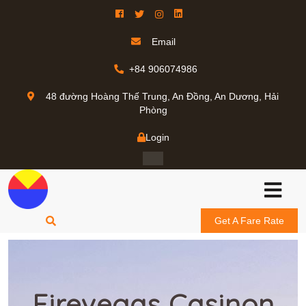
Email
+84 906074986
48 đường Hoàng Thế Trung, An Đồng, An Dương, Hải
Phòng
Login
Get A Fare Rate
Firevegas Casinon