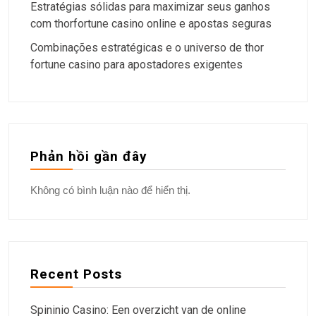
Estratégias sólidas para maximizar seus ganhos
com thorfortune casino online e apostas seguras
Combinações estratégicas e o universo de thor
fortune casino para apostadores exigentes
Phản hồi gần đây
Không có bình luận nào để hiển thị.
Recent Posts
Spininio Casino: Een overzicht van de online