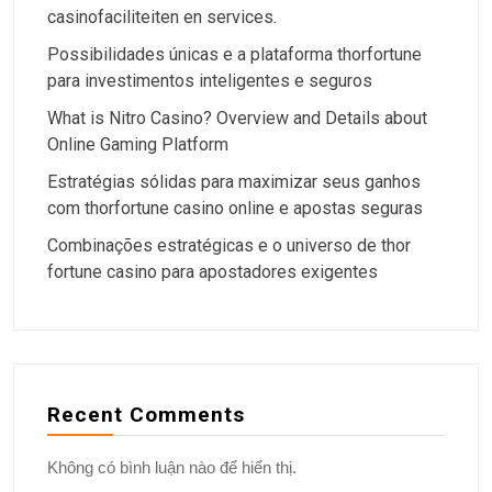
casinofaciliteiten en services.
Possibilidades únicas e a plataforma thorfortune
para investimentos inteligentes e seguros
What is Nitro Casino? Overview and Details about
Online Gaming Platform
Estratégias sólidas para maximizar seus ganhos
com thorfortune casino online e apostas seguras
Combinações estratégicas e o universo de thor
fortune casino para apostadores exigentes
Recent Comments
Không có bình luận nào để hiển thị.