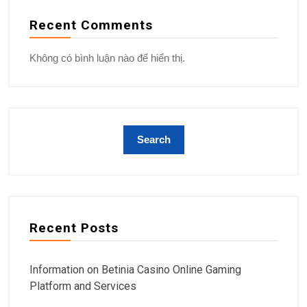
Recent Comments
Không có bình luận nào để hiển thị.
Recent Posts
Information on Betinia Casino Online Gaming
Platform and Services