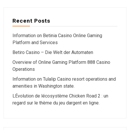
Recent Posts
Information on Betinia Casino Online Gaming
Platform and Services
Betiro Casino – Die Welt der Automaten
Overview of Online Gaming Platform 888 Casino
Operations
Information on Tulalip Casino resort operations and
amenities in Washington state.
LÉvolution de lécosystème Chicken Road 2 : un
regard sur le thème du jeu dargent en ligne.