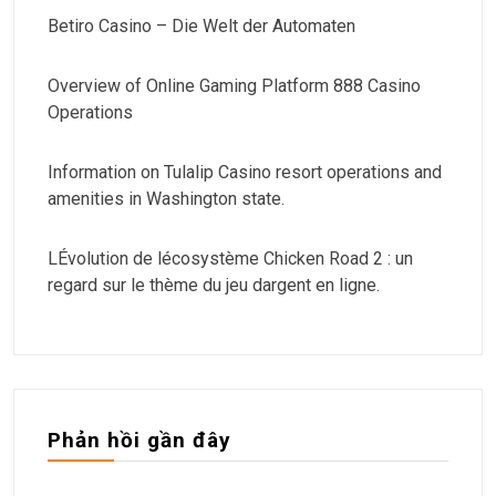
Betiro Casino – Die Welt der Automaten
Overview of Online Gaming Platform 888 Casino
Operations
Information on Tulalip Casino resort operations and
amenities in Washington state.
LÉvolution de lécosystème Chicken Road 2 : un
regard sur le thème du jeu dargent en ligne.
Phản hồi gần đây