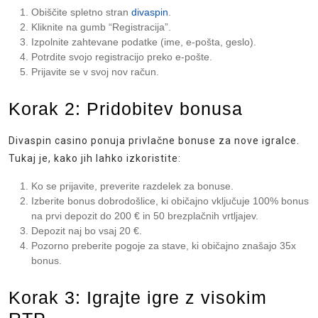
Obiščite spletno stran
divaspin
.
Kliknite na gumb “Registracija”.
Izpolnite zahtevane podatke (ime, e-pošta, geslo).
Potrdite svojo registracijo preko e-pošte.
Prijavite se v svoj nov račun.
Korak 2: Pridobitev bonusa
Divaspin casino ponuja privlačne bonuse za nove igralce.
Tukaj je, kako jih lahko izkoristite:
Ko se prijavite, preverite razdelek za bonuse.
Izberite bonus dobrodošlice, ki običajno vključuje
100% bonus
na prvi depozit
do 200 € in 50 brezplačnih vrtljajev.
Depozit naj bo vsaj 20 €.
Pozorno preberite pogoje za stave, ki običajno znašajo
35x
bonus.
Korak 3: Igrajte igre z visokim