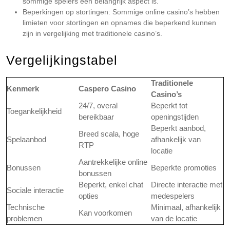
sommige spelers een belangrijk aspect is.
Beperkingen op stortingen:
Sommige online casino’s hebben
limieten voor stortingen en opnames die beperkend kunnen
zijn in vergelijking met traditionele casino’s.
Vergelijkingstabel
Traditionele
Kenmerk
Caspero Casino
Casino’s
24/7, overal
Beperkt tot
Toegankelijkheid
bereikbaar
openingstijden
Beperkt aanbod,
Breed scala, hoge
Spelaanbod
afhankelijk van
RTP
locatie
Aantrekkelijke online
Bonussen
Beperkte promoties
bonussen
Beperkt, enkel chat
Directe interactie met
Sociale interactie
opties
medespelers
Technische
Minimaal, afhankelijk
Kan voorkomen
problemen
van de locatie