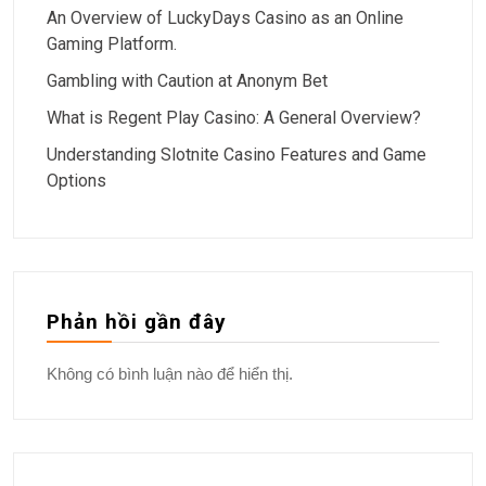
An Overview of LuckyDays Casino as an Online
Gaming Platform.
Gambling with Caution at Anonym Bet
What is Regent Play Casino: A General Overview?
Understanding Slotnite Casino Features and Game
Options
Phản hồi gần đây
Không có bình luận nào để hiển thị.