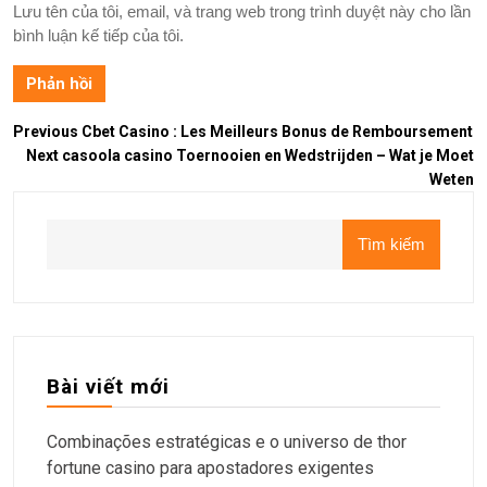
Lưu tên của tôi, email, và trang web trong trình duyệt này cho lần
bình luận kế tiếp của tôi.
Previous
Cbet Casino : Les Meilleurs Bonus de Remboursement
Next
casoola casino Toernooien en Wedstrijden – Wat je Moet
Weten
Tìm kiếm
Bài viết mới
Combinações estratégicas e o universo de thor
fortune casino para apostadores exigentes