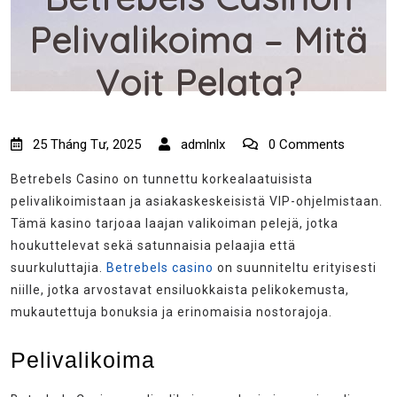
Pelivalikoima – Mitä
Voit Pelata?
25 Tháng Tư, 2025
admlnlx
0 Comments
Betrebels Casino on tunnettu korkealaatuisista
pelivalikoimistaan ja asiakaskeskeisistä VIP-ohjelmistaan.
Tämä kasino tarjoaa laajan valikoiman pelejä, jotka
houkuttelevat sekä satunnaisia pelaajia että
suurkuluttajia.
Betrebels casino
on suunniteltu erityisesti
niille, jotka arvostavat ensiluokkaista pelikokemusta,
mukautettuja bonuksia ja erinomaisia nostorajoja.
Pelivalikoima