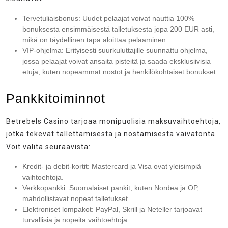
Tervetuliaisbonus:
Uudet pelaajat voivat nauttia 100%
bonuksesta ensimmäisestä talletuksesta jopa 200 EUR asti,
mikä on täydellinen tapa aloittaa pelaaminen.
VIP-ohjelma:
Erityisesti suurkuluttajille suunnattu ohjelma,
jossa pelaajat voivat ansaita pisteitä ja saada eksklusiivisia
etuja, kuten nopeammat nostot ja henkilökohtaiset bonukset.
Pankkitoiminnot
Betrebels Casino tarjoaa monipuolisia maksuvaihtoehtoja,
jotka tekevät tallettamisesta ja nostamisesta vaivatonta.
Voit valita seuraavista:
Kredit- ja debit-kortit:
Mastercard ja Visa ovat yleisimpiä
vaihtoehtoja.
Verkkopankki:
Suomalaiset pankit, kuten Nordea ja OP,
mahdollistavat nopeat talletukset.
Elektroniset lompakot:
PayPal, Skrill ja Neteller tarjoavat
turvallisia ja nopeita vaihtoehtoja.