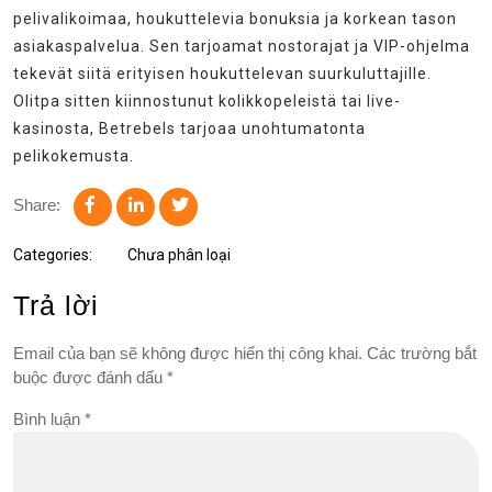
pelivalikoimaa, houkuttelevia bonuksia ja korkean tason
asiakaspalvelua. Sen tarjoamat nostorajat ja VIP-ohjelma
tekevät siitä erityisen houkuttelevan suurkuluttajille.
Olitpa sitten kiinnostunut kolikkopeleistä tai live-
kasinosta, Betrebels tarjoaa unohtumatonta
pelikokemusta.
Share:
Categories:
Chưa phân loại
Trả lời
Email của bạn sẽ không được hiển thị công khai.
Các trường bắt
buộc được đánh dấu
*
Bình luận
*