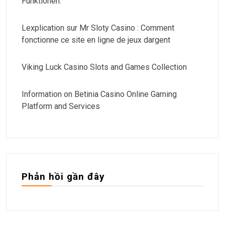
Funktionen.
Lexplication sur Mr Sloty Casino : Comment
fonctionne ce site en ligne de jeux dargent
Viking Luck Casino Slots and Games Collection
Information on Betinia Casino Online Gaming
Platform and Services
Phản hồi gần đây