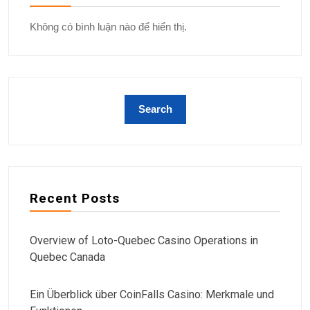
Không có bình luận nào để hiển thị.
Recent Posts
Overview of Loto-Quebec Casino Operations in
Quebec Canada
Ein Überblick über CoinFalls Casino: Merkmale und