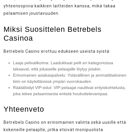
yhteensopivia kaikkien laitteiden kanssa, mikä takaa
pelaamisen joustavuuden.
Miksi Suosittelen Betrebels
Casinoa
Betrebels Casino erottuu edukseen useista syistä:
Laaja pelivalikoima:
Laadukkaat pelit eri kategorioissa
takaavat, että jokaiselle pelaajalle löytyy jotakin.
Erinomainen asiakaspalvelu:
Ystävällinen ja ammattitaitoinen
tiimi on käytettävissä ympäri vuorokauden.
Räätälöidyt VIP-edut:
VIP-pelaajat nauttivat erityiskohtelusta,
joka tekee pelaamisesta entistä houkuttelevampaa.
Yhteenveto
Betrebels Casino on erinomainen valinta sekä uusille että
kokeneille pelaajille, jotka etsivät monipuolista