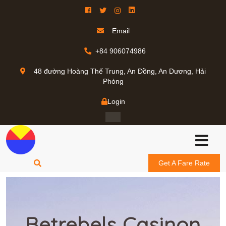
Email
+84 906074986
48 đường Hoàng Thế Trung, An Đồng, An Dương, Hải
Phòng
Login
Get A Fare Rate
Betrebels Casinon