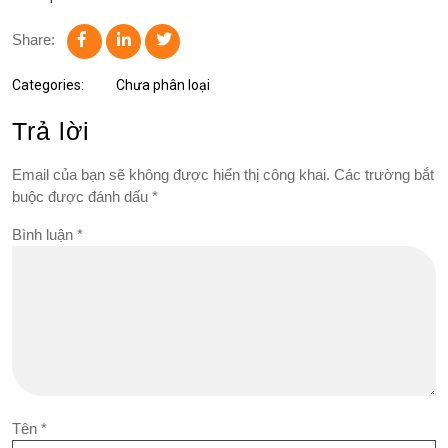
Share:
Categories:
Chưa phân loại
Trả lời
Email của bạn sẽ không được hiển thị công khai.
Các trường bắt
buộc được đánh dấu
*
Bình luận
*
Tên
*