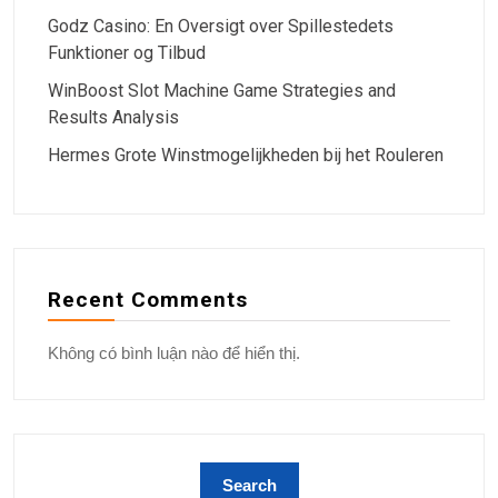
Godz Casino: En Oversigt over Spillestedets
Funktioner og Tilbud
WinBoost Slot Machine Game Strategies and
Results Analysis
Hermes Grote Winstmogelijkheden bij het Rouleren
Recent Comments
Không có bình luận nào để hiển thị.