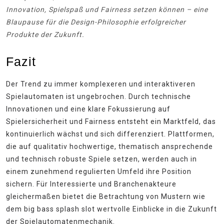
Innovation, Spielspaß und Fairness setzen können – eine
Blaupause für die Design-Philosophie erfolgreicher
Produkte der Zukunft.
Fazit
Der Trend zu immer komplexeren und interaktiveren
Spielautomaten ist ungebrochen. Durch technische
Innovationen und eine klare Fokussierung auf
Spielersicherheit und Fairness entsteht ein Marktfeld, das
kontinuierlich wächst und sich differenziert. Plattformen,
die auf qualitativ hochwertige, thematisch ansprechende
und technisch robuste Spiele setzen, werden auch in
einem zunehmend regulierten Umfeld ihre Position
sichern. Für Interessierte und Branchenakteure
gleichermaßen bietet die Betrachtung von Mustern wie
dem big bass splash slot wertvolle Einblicke in die Zukunft
der Spielautomatenmechanik.