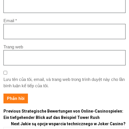
Email
*
Trang web
Lưu tên của tôi, email, và trang web trong trình duyệt này cho lần
bình luận kế tiếp của tôi.
Previous
Strategische Bewertungen von Online-Casinospielen:
Ein tiefgehender Blick auf das Beispiel Tower Rush
Next
Jakie są opcje wsparcia technicznego w Joker Casino?