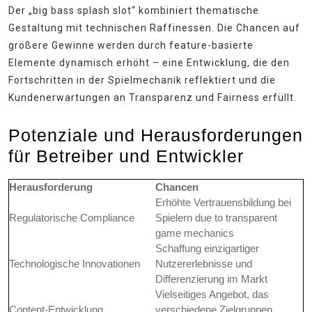
Der „big bass splash slot“ kombiniert thematische
Gestaltung mit technischen Raffinessen. Die Chancen auf
größere Gewinne werden durch feature-basierte
Elemente dynamisch erhöht – eine Entwicklung, die den
Fortschritten in der Spielmechanik reflektiert und die
Kundenerwartungen an Transparenz und Fairness erfüllt.
Potenziale und Herausforderungen
für Betreiber und Entwickler
Herausforderung
Chancen
Erhöhte Vertrauensbildung bei
Regulatorische Compliance
Spielern due to transparent
game mechanics
Schaffung einzigartiger
Technologische Innovationen
Nutzererlebnisse und
Differenzierung im Markt
Vielseitiges Angebot, das
Content-Entwicklung
verschiedene Zielgruppen