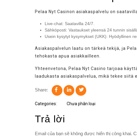
Pelaa Nyt Casinon asiakaspalvelu on saatavilla u
Live-chat: Saatavilla 24/7.
Sähköposti: Vastaukset yleensä 24 tunnin sisäll
Usein kysytyt kysymykset (UKK): Hyödyllinen re
Asiakaspalvelun laatu on tärkeä tekijä, ja Pe
tehokasta apua asiakkailleen.
Yhteenvetona, Pelaa Nyt Casino tarjoaa käyttäj
laadukasta asiakaspalvelua, mikä tekee siitä e
Share:
Categories:
Chưa phân loại
Trả lời
Email của bạn sẽ không được hiển thị công khai.
C