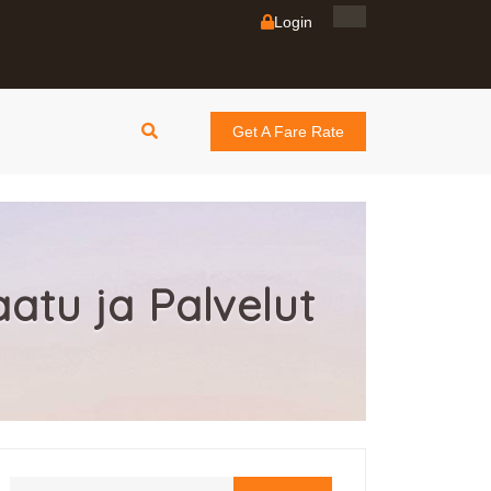
Login
Get A Fare Rate
atu ja Palvelut