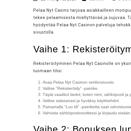
Pelaa Nyt Casino tarjoaa asiakkailleen monipu
tekee pelaamisesta miellyttävää ja sujuvaa. Tä
hyödyntää Pelaa Nyt Casinon palveluja tehokkaa
sivustolla.
Vaihe 1: Rekisteröity
Rekisteröityminen Pelaa Nyt Casinolle on yksi
luomaan tilisi:
Avaa Pelaa Nyt Casinon verkkosivusto.
Valitse “Rekisteröidy” -painike.
Täytä vaaditut tiedot, kuten nimi, sähköposti ja
Valitse salasanasi ja hyväksy käyttöehdot.
Painamalla “Luo tili” -painiketta saat vahvistusvi
Vahvista sähköpostiosoitteesi ja kirjaudu sisään
Vaihe 2: Bonuksen lu