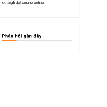
dettagli del casinò online.
Phản hồi gần đây