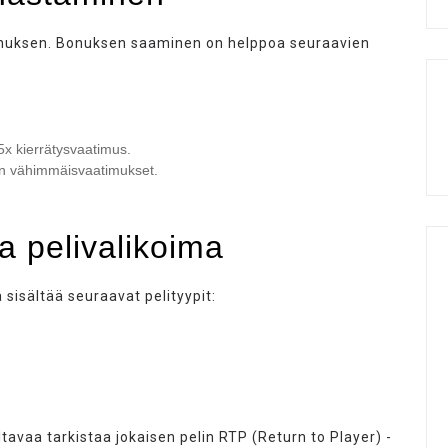
obonuksen. Bonuksen saaminen on helppoa seuraavien
5x kierrätysvaatimus.
en vähimmäisvaatimukset.
a pelivalikoima
a sisältää seuraavat pelityypit:
eltavaa tarkistaa jokaisen pelin RTP (Return to Player) -