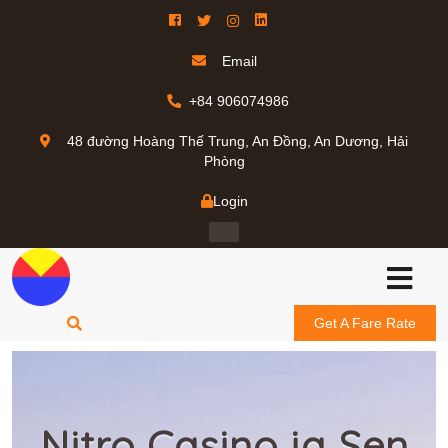
Email
+84 906074986
48 đường Hoàng Thế Trung, An Đồng, An Dương, Hải
Phòng
Login
Get A Fare Rate
Nitro Casino ja Sen