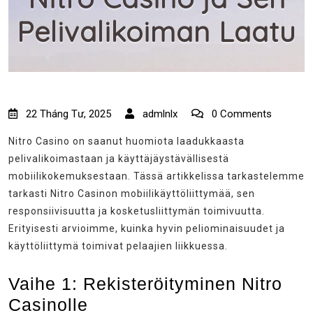
Pelivalikoiman Laatu
22 Tháng Tư, 2025
admlnlx
0 Comments
Nitro Casino on saanut huomiota laadukkaasta
pelivalikoimastaan ja käyttäjäystävällisestä
mobiilikokemuksestaan. Tässä artikkelissa tarkastelemme
tarkasti Nitro Casinon mobiilikäyttöliittymää, sen
responsiivisuutta ja kosketusliittymän toimivuutta.
Erityisesti arvioimme, kuinka hyvin peliominaisuudet ja
käyttöliittymä toimivat pelaajien liikkuessa.
Vaihe 1: Rekisteröityminen Nitro
Casinolle