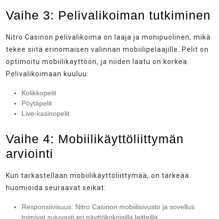
Vaihe 3: Pelivalikoiman tutkiminen
Nitro Casinon pelivalikoima on laaja ja monipuolinen, mikä
tekee siitä erinomaisen valinnan mobiilipelaajille. Pelit on
optimoitu mobiilikäyttöön, ja niiden laatu on korkea.
Pelivalikoimaan kuuluu:
Kolikkopelit
Pöytäpelit
Live-kasinopelit
Vaihe 4: Mobiilikäyttöliittymän
arviointi
Kun tarkastellaan mobiilikäyttöliittymää, on tärkeää
huomioida seuraavat seikat:
Responsiivisuus:
Nitro Casinon mobiilisivusto ja sovellus
toimivat sujuvasti eri näyttökokoisilla laitteilla.