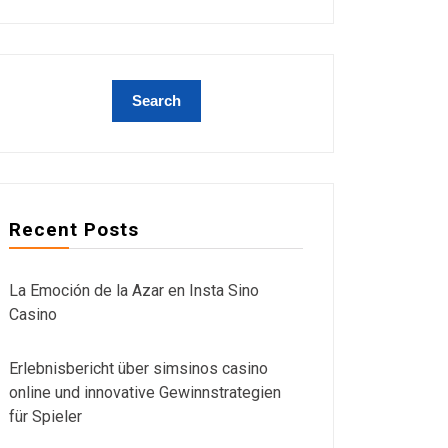
Recent Posts
La Emoción de la Azar en Insta Sino
Casino
Erlebnisbericht über simsinos casino
online und innovative Gewinnstrategien
für Spieler