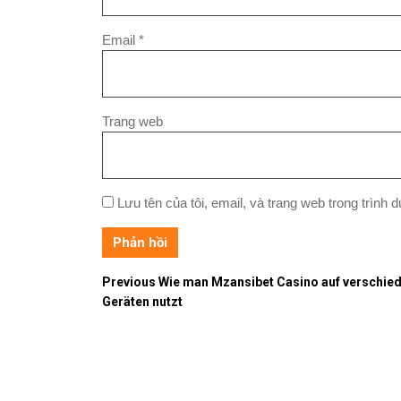
Email
*
Trang web
Lưu tên của tôi, email, và trang web trong trình d
Previous
Wie man Mzansibet Casino auf verschie
Geräten nutzt