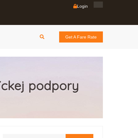
Login
Get A Fare Rate
íckej podpory