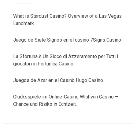
What is Stardust Casino? Overview of a Las Vegas
Landmark
Juego de Siete Signos en el casino 7Signs Casino
La Sfortuna è Un Gioco di Azzeramento per Tutti i
giocatori in Fortunica Casino
Juegos de Azar en el Casinò Hugo Casino
Glücksspiele im Online-Casino Wishwin Casino –
Chance und Risiko in Echtzeit.