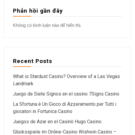
Phản hồi gần đây
Không có bình luận nào để hiển thị.
Recent Posts
What is Stardust Casino? Overview of a Las Vegas
Landmark
Juego de Siete Signos en el casino 7Signs Casino
La Sfortuna è Un Gioco di Azzeramento per Tutti i
giocatori in Fortunica Casino
Juegos de Azar en el Casinò Hugo Casino
Glücksspiele im Online-Casino Wishwin Casino –