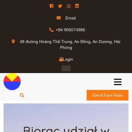
Email
+84 906074986
48 đường Hoàng Thế Trung, An Đồng, An Dương, Hải
Phòng
Login
Get A Fare Rate
Biorąc udział w