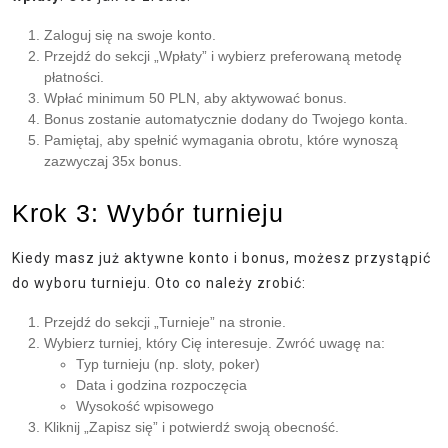
Zaloguj się na swoje konto.
Przejdź do sekcji „Wpłaty” i wybierz preferowaną metodę
płatności.
Wpłać minimum
50 PLN
, aby aktywować bonus.
Bonus zostanie automatycznie dodany do Twojego konta.
Pamiętaj, aby spełnić wymagania obrotu, które wynoszą
zazwyczaj
35x
bonus.
Krok 3: Wybór turnieju
Kiedy masz już aktywne konto i bonus, możesz przystąpić
do wyboru turnieju. Oto co należy zrobić:
Przejdź do sekcji „Turnieje” na stronie.
Wybierz turniej, który Cię interesuje. Zwróć uwagę na:
Typ turnieju (np. sloty, poker)
Data i godzina rozpoczęcia
Wysokość wpisowego
Kliknij „Zapisz się” i potwierdź swoją obecność.