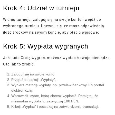
Krok 4: Udział w turnieju
W dniu turnieju, zaloguj się na swoje konto i wejdź do
wybranego turnieju. Upewnij się, że masz odpowiednią
ilość środków na swoim koncie, aby płacić wpisowe.
Krok 5: Wypłata wygranych
Jeśli uda Ci się wygrać, możesz wypłacić swoje pieniądze.
Oto jak to zrobić:
Zaloguj się na swoje konto.
Przejdź do sekcji „Wypłaty”.
Wybierz metodę wypłaty, np. przelew bankowy lub portfel
elektroniczny.
Wprowadź kwotę, którą chcesz wypłacić. Pamiętaj, że
minimalna wypłata to zazwyczaj
100 PLN
.
Kliknij „Wypłać” i poczekaj na zatwierdzenie transakcji.