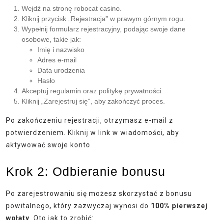
Wejdź na stronę robocat casino.
Kliknij przycisk „Rejestracja” w prawym górnym rogu.
Wypełnij formularz rejestracyjny, podając swoje dane
osobowe, takie jak:
Imię i nazwisko
Adres e-mail
Data urodzenia
Hasło
Akceptuj regulamin oraz politykę prywatności.
Kliknij „Zarejestruj się”, aby zakończyć proces.
Po zakończeniu rejestracji, otrzymasz e-mail z
potwierdzeniem. Kliknij w link w wiadomości, aby
aktywować swoje konto.
Krok 2: Odbieranie bonusu
Po zarejestrowaniu się możesz skorzystać z bonusu
powitalnego, który zazwyczaj wynosi do
100% pierwszej
wpłaty
. Oto jak to zrobić: