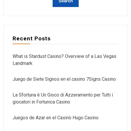
Recent Posts
What is Stardust Casino? Overview of a Las Vegas
Landmark
Juego de Siete Signos en el casino 7Signs Casino
La Sfortuna è Un Gioco di Azzeramento per Tutti i
giocatori in Fortunica Casino
Juegos de Azar en el Casinò Hugo Casino