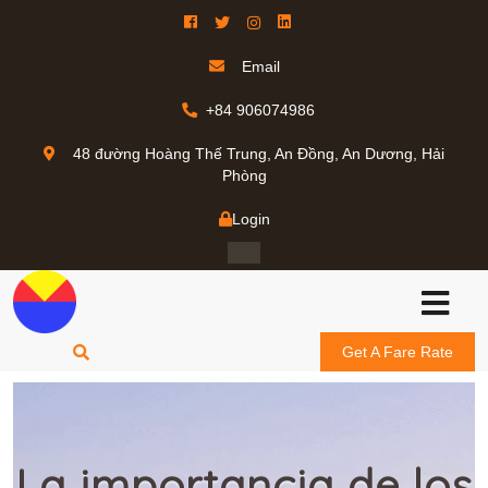
Email
+84 906074986
48 đường Hoàng Thế Trung, An Đồng, An Dương, Hải
Phòng
Login
Get A Fare Rate
La importancia de los