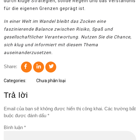
durch kluge Strategien, solide Regeln und das Verständnis
für die eigenen Grenzen geprägt ist.
In einer Welt im Wandel bleibt das Zocken eine
faszinierende Balance zwischen Risiko, Spaß und
gesellschaftlicher Verantwortung. Nutzen Sie die Chance,
sich klug und informiert mit diesem Thema
auseinanderzusetzen.
Share:
Categories:
Chưa phân loại
Trả lời
Email của bạn sẽ không được hiển thị công khai.
Các trường bắt
buộc được đánh dấu
*
Bình luận
*