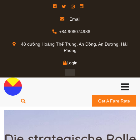
Email
+84 906074986
48 đường Hoàng Thế Trung, An Đồng, An Dương, Hải
Phòng
Login
Get A Fare Rate
Die strategische Rolle