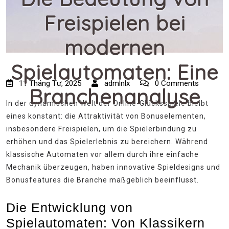
Freispielen bei
modernen
Spielautomaten: Eine
11 Tháng Tư, 2025
admlnlx
0 Comments
Branchenanalyse
In der dynamischen Welt der Online-Glücksspiele bleibt
eines konstant: die Attraktivität von Bonuselementen,
insbesondere Freispielen, um die Spielerbindung zu
erhöhen und das Spielerlebnis zu bereichern. Während
klassische Automaten vor allem durch ihre einfache
Mechanik überzeugen, haben innovative Spieldesigns und
Bonusfeatures die Branche maßgeblich beeinflusst.
Die Entwicklung von
Spielautomaten: Von Klassikern