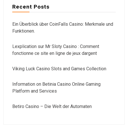
Recent Posts
Ein Überblick über CoinFalls Casino: Merkmale und
Funktionen.
Lexplication sur Mr Sloty Casino : Comment
fonctionne ce site en ligne de jeux dargent
Viking Luck Casino Slots and Games Collection
Information on Betinia Casino Online Gaming
Platform and Services
Betiro Casino – Die Welt der Automaten