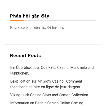
Phản hồi gần đây
Không có bình luận nào để hiển thị.
Recent Posts
Ein Überblick über CoinFalls Casino: Merkmale und
Funktionen.
Lexplication sur Mr Sloty Casino : Comment
fonctionne ce site en ligne de jeux dargent
Viking Luck Casino Slots and Games Collection
Information on Betinia Casino Online Gaming