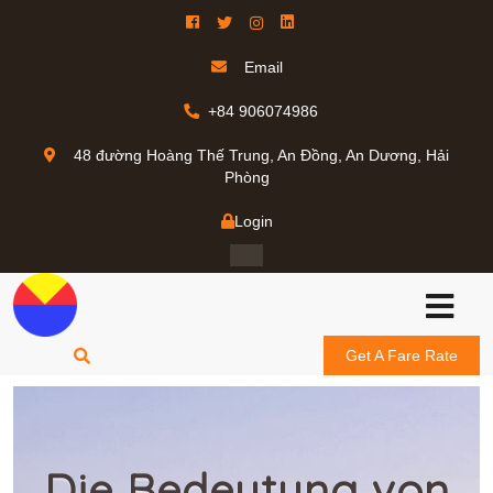
Email
+84 906074986
48 đường Hoàng Thế Trung, An Đồng, An Dương, Hải
Phòng
Login
Get A Fare Rate
Die Bedeutung von