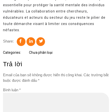
essentielle pour protéger la santé mentale des individus
vulnérables. La collaboration entre chercheurs,
éducateurs et acteurs du secteur du jeu reste le pilier de
toute démarche visant à limiter ces conséquences
néfastes.
Share:
Categories:
Chưa phân loại
Trả lời
Email của bạn sẽ không được hiển thị công khai.
Các trường bắt
buộc được đánh dấu
*
Bình luận
*