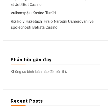
at Jet4Bet Casino
Vulkanspēļu Kasīno Turnīri
Riziko v Hazetách: Hra o Národní Usměrování ve
společnosti Betista Casino
Phản hồi gần đây
Không có bình luận nào để hiển thị.
Recent Posts