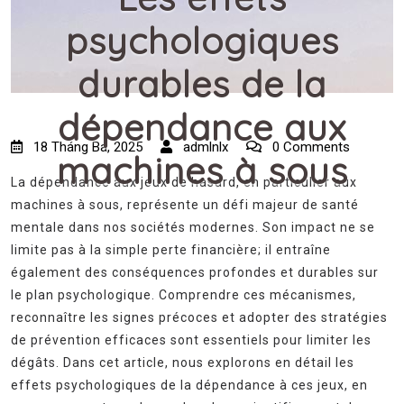
psychologiques
durables de la
dépendance aux
18 Tháng Ba, 2025
admlnlx
0 Comments
machines à sous
La dépendance aux jeux de hasard, en particulier aux
machines à sous, représente un défi majeur de santé
mentale dans nos sociétés modernes. Son impact ne se
limite pas à la simple perte financière; il entraîne
également des conséquences profondes et durables sur
le plan psychologique. Comprendre ces mécanismes,
reconnaître les signes précoces et adopter des stratégies
de prévention efficaces sont essentiels pour limiter les
dégâts. Dans cet article, nous explorons en détail les
effets psychologiques de la dépendance à ces jeux, en