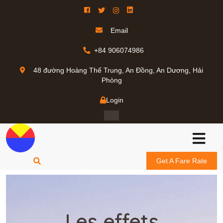
Email
+84 906074986
48 đường Hoàng Thế Trung, An Đồng, An Dương, Hải
Phòng
Login
Get A Fare Rate
Les effets