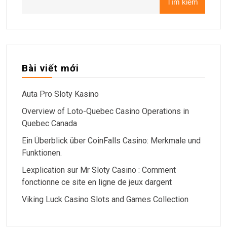
Tìm kiếm
Bài viết mới
Auta Pro Sloty Kasino
Overview of Loto-Quebec Casino Operations in
Quebec Canada
Ein Überblick über CoinFalls Casino: Merkmale und
Funktionen.
Lexplication sur Mr Sloty Casino : Comment
fonctionne ce site en ligne de jeux dargent
Viking Luck Casino Slots and Games Collection