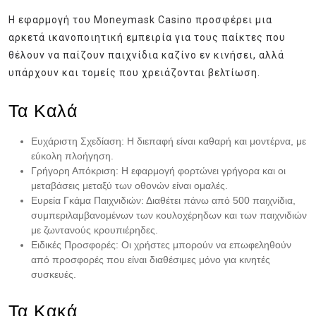
Η εφαρμογή του Moneymask Casino προσφέρει μια
αρκετά ικανοποιητική εμπειρία για τους παίκτες που
θέλουν να παίζουν παιχνίδια καζίνο εν κινήσει, αλλά
υπάρχουν και τομείς που χρειάζονται βελτίωση.
Τα Καλά
Ευχάριστη Σχεδίαση:
Η διεπαφή είναι καθαρή και μοντέρνα, με
εύκολη πλοήγηση.
Γρήγορη Απόκριση:
Η εφαρμογή φορτώνει γρήγορα και οι
μεταβάσεις μεταξύ των οθονών είναι ομαλές.
Ευρεία Γκάμα Παιχνιδιών:
Διαθέτει πάνω από 500 παιχνίδια,
συμπεριλαμβανομένων των κουλοχέρηδων και των παιχνιδιών
με ζωντανούς κρουπιέρηδες.
Ειδικές Προσφορές:
Οι χρήστες μπορούν να επωφεληθούν
από προσφορές που είναι διαθέσιμες μόνο για κινητές
συσκευές.
Τα Κακά