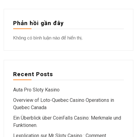
Phản hồi gần đây
Không có bình luận nào để hiển thị.
Recent Posts
Auta Pro Sloty Kasino
Overview of Loto-Quebec Casino Operations in
Quebec Canada
Ein Überblick über CoinFalls Casino: Merkmale und
Funktionen.
Lexplication sur Mr Sloty Casino : Comment