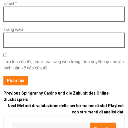
Email
*
Trang web
Lưu tên của tôi, email, và trang web trong trình duyệt này cho lần
bình luận kế tiếp của tôi.
Previous
Spingranny Casino und die Zukunft des Online-
Glücksspiels
Next
Metodi di valutazione delle performance di slot Playtech
con strumenti di analisi dati