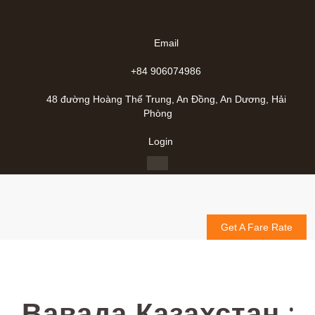
Email
+84 906074986
48 đường Hoàng Thế Trung, An Đồng, An Dương, Hải
Phòng
Login
Get A Fare Rate
Вавада Казахстан :