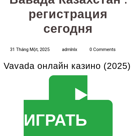
регистрация
сегодня
31 Tháng Một, 2025
admlnlx
0 Comments
Vavada онлайн казино (2025)
▶️
ИГРАТЬ