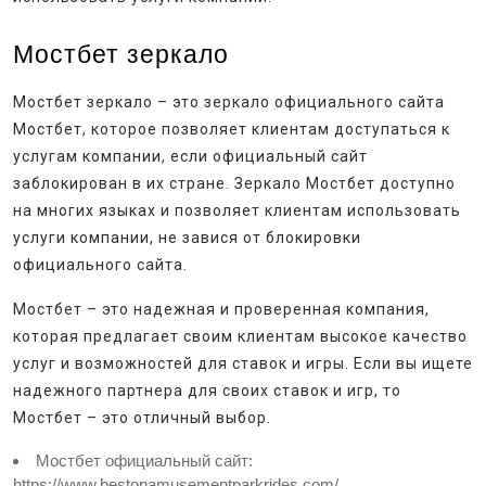
Мостбет зеркало
Мостбет зеркало – это зеркало официального сайта
Мостбет, которое позволяет клиентам доступаться к
услугам компании, если официальный сайт
заблокирован в их стране. Зеркало Мостбет доступно
на многих языках и позволяет клиентам использовать
услуги компании, не завися от блокировки
официального сайта.
Мостбет – это надежная и проверенная компания,
которая предлагает своим клиентам высокое качество
услуг и возможностей для ставок и игры. Если вы ищете
надежного партнера для своих ставок и игр, то
Мостбет – это отличный выбор.
Мостбет официальный сайт:
https://www.bestonamusementparkrides.com/