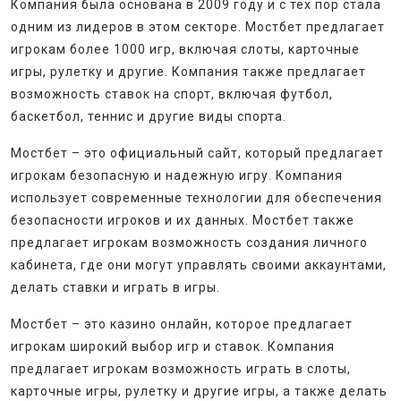
Компания была основана в 2009 году и с тех пор стала
одним из лидеров в этом секторе. Мостбет предлагает
игрокам более 1000 игр, включая слоты, карточные
игры, рулетку и другие. Компания также предлагает
возможность ставок на спорт, включая футбол,
баскетбол, теннис и другие виды спорта.
Мостбет – это официальный сайт, который предлагает
игрокам безопасную и надежную игру. Компания
использует современные технологии для обеспечения
безопасности игроков и их данных. Мостбет также
предлагает игрокам возможность создания личного
кабинета, где они могут управлять своими аккаунтами,
делать ставки и играть в игры.
Мостбет – это казино онлайн, которое предлагает
игрокам широкий выбор игр и ставок. Компания
предлагает игрокам возможность играть в слоты,
карточные игры, рулетку и другие игры, а также делать