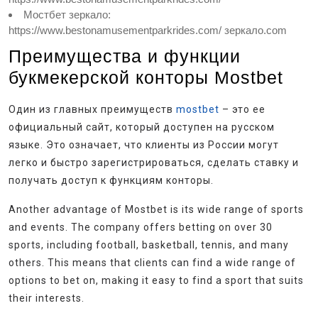
Мостбет зеркало:
https://www.bestonamusementparkrides.com/ зеркало.com
Преимущества и функции
букмекерской конторы Mostbet
Один из главных преимуществ
mostbet
– это ее
официальный сайт, который доступен на русском
языке. Это означает, что клиенты из России могут
легко и быстро зарегистрироваться, сделать ставку и
получать доступ к функциям конторы.
Another advantage of Mostbet is its wide range of sports
and events. The company offers betting on over 30
sports, including football, basketball, tennis, and many
others. This means that clients can find a wide range of
options to bet on, making it easy to find a sport that suits
their interests.