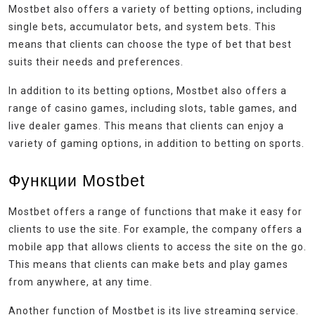
Mostbet also offers a variety of betting options, including
single bets, accumulator bets, and system bets. This
means that clients can choose the type of bet that best
suits their needs and preferences.
In addition to its betting options, Mostbet also offers a
range of casino games, including slots, table games, and
live dealer games. This means that clients can enjoy a
variety of gaming options, in addition to betting on sports.
Функции Mostbet
Mostbet offers a range of functions that make it easy for
clients to use the site. For example, the company offers a
mobile app that allows clients to access the site on the go.
This means that clients can make bets and play games
from anywhere, at any time.
Another function of Mostbet is its live streaming service.