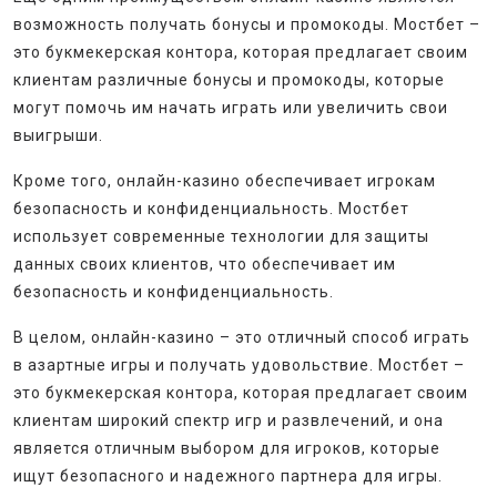
возможность получать бонусы и промокоды. Мостбет –
это букмекерская контора, которая предлагает своим
клиентам различные бонусы и промокоды, которые
могут помочь им начать играть или увеличить свои
выигрыши.
Кроме того, онлайн-казино обеспечивает игрокам
безопасность и конфиденциальность. Мостбет
использует современные технологии для защиты
данных своих клиентов, что обеспечивает им
безопасность и конфиденциальность.
В целом, онлайн-казино – это отличный способ играть
в азартные игры и получать удовольствие. Мостбет –
это букмекерская контора, которая предлагает своим
клиентам широкий спектр игр и развлечений, и она
является отличным выбором для игроков, которые
ищут безопасного и надежного партнера для игры.