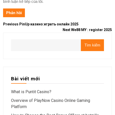
bình luận kế tiếp của tôi.
Previous
PinUp казино:играть онлайн 2025
Next
We88 MY : register 2025
Tìm kiếm
Bài viết mới
What is Puntit Casino?
Overview of PlayNow Casino Online Gaming
Platform