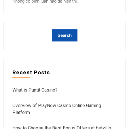
Không có bình luận nào để hiển thị.
Recent Posts
What is Puntit Casino?
Overview of PlayNow Casino Online Gaming
Platform
How to Choose the Best Bonus Offers at betzillo