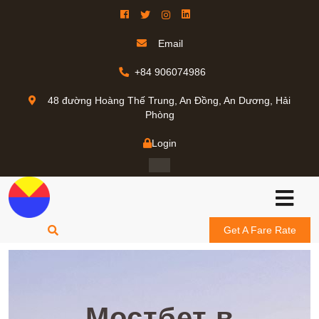
Email
+84 906074986
48 đường Hoàng Thế Trung, An Đồng, An Dương, Hải
Phòng
Login
Get A Fare Rate
Мостбет в