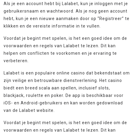
Als je een account hebt bij Lalabet, kun je inloggen met je
gebruikersnaam en wachtwoord. Als je nog geen account
hebt, kun je een nieuwe aanmaken door op “Registreer” te
klikken en de vereiste informatie in te vullen.
Voordat je begint met spelen, is het een goed idee om de
voorwaarden en regels van Lalabet te lezen. Dit kan
helpen om conflicten te voorkomen en je ervaring te
verbeteren.
Lalabet is een populaire online casino dat bekendstaat om
zijn veilige en betrouwbare dienstverlening. Het casino
biedt een breed scala aan spellen, inclusief slots,
blackjack, roulette en poker. De app is beschikbaar voor
iOS- en Android-gebruikers en kan worden gedownload
van de Lalabet website.
Voordat je begint met spelen, is het een goed idee om de
voorwaarden en regels van Lalabet te lezen. Dit kan