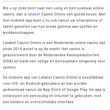
Als u op zoek bent naar een veilig en betrouwbaar online
casino, dan is
lalabet
Casino Online een goede keuze. Met
hun mobiele app kunt u nu ook vanuit uw smartphone of
tablet genieten van hun brede gamma aan spellen en
weddenschappen.
Lalabet Casino Online is een Nederlands online casino dat
sinds 2014 actief is op de markt. Het casino is
geautoriseerd door de Nederlandse Kansspelautoriteit
(KSA) en biedt een veilige en betrouwbare omgeving voor
spelers.
De mobiele app van Lalabet Casino Online is beschikbaar
voor iOS- en Android-gebruikers en kan worden
gedownload vanuit de App Store of Google Play. De app is
ontworpen om eenvoudig en intuïtief te gebruiken, met
een heldere en overzichtelijke interface.