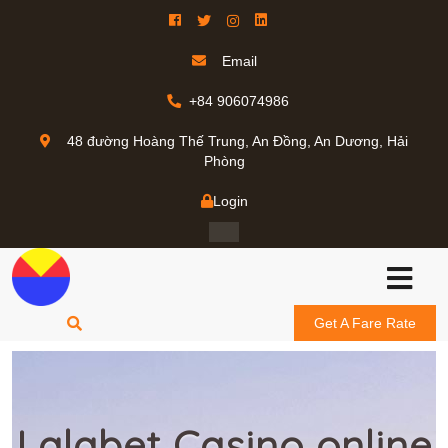
Email
+84 906074986
48 đường Hoàng Thế Trung, An Đồng, An Dương, Hải
Phòng
Login
Get A Fare Rate
Lalabet Casino online