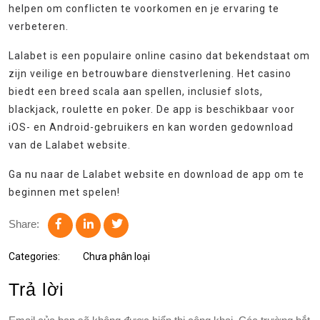
helpen om conflicten te voorkomen en je ervaring te
verbeteren.
Lalabet is een populaire online casino dat bekendstaat om
zijn veilige en betrouwbare dienstverlening. Het casino
biedt een breed scala aan spellen, inclusief slots,
blackjack, roulette en poker. De app is beschikbaar voor
iOS- en Android-gebruikers en kan worden gedownload
van de Lalabet website.
Ga nu naar de Lalabet website en download de app om te
beginnen met spelen!
Share:
Categories:
Chưa phân loại
Trả lời