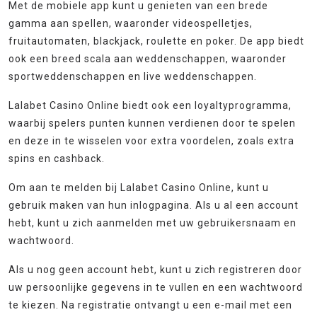
Met de mobiele app kunt u genieten van een brede
gamma aan spellen, waaronder videospelletjes,
fruitautomaten, blackjack, roulette en poker. De app biedt
ook een breed scala aan weddenschappen, waaronder
sportweddenschappen en live weddenschappen.
Lalabet Casino Online biedt ook een loyaltyprogramma,
waarbij spelers punten kunnen verdienen door te spelen
en deze in te wisselen voor extra voordelen, zoals extra
spins en cashback.
Om aan te melden bij Lalabet Casino Online, kunt u
gebruik maken van hun inlogpagina. Als u al een account
hebt, kunt u zich aanmelden met uw gebruikersnaam en
wachtwoord.
Als u nog geen account hebt, kunt u zich registreren door
uw persoonlijke gegevens in te vullen en een wachtwoord
te kiezen. Na registratie ontvangt u een e-mail met een