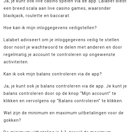
Ja, je kunt ook live casino spelen via de app. Lalabet biedt
een breed scala aan live casino games, waaronder
blackjack, roulette en baccarat.
Hoe kan ik mijn inloggegevens veiligstellen?
Lalabet adviseert om je inloggegevens veilig te stellen
door nooit je wachtwoord te delen met anderen en door
regelmatig je account te controleren op ongewenste
activiteiten.
Kan ik ook mijn balans controleren via de app?
Ja, je kunt ook je balans controleren via de app. Je kunt je
balans controleren door op de knop “Mijn account” te
klikken en vervolgens op “Balans controleren” te klikken.
Wat zijn de minimum en maximum uitbetalingen voor de
gokken?