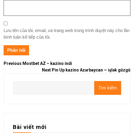
Lưu tên của tôi, email, và trang web trong trình duyệt này cho lần
bình luận kế tiếp của tôi.
Previous
Mostbet AZ – kazino indi
Next
Pin Up kazino Azərbaycan — işlək güzgü
Tìm kiếm
Bài viết mới