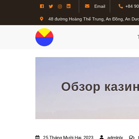
Email
+84 9
48 đường Hoàng Thế Trung, An Đồng, An Dư
Обзор казин
25 Tháng Mười Hai, 2023
admlnlx