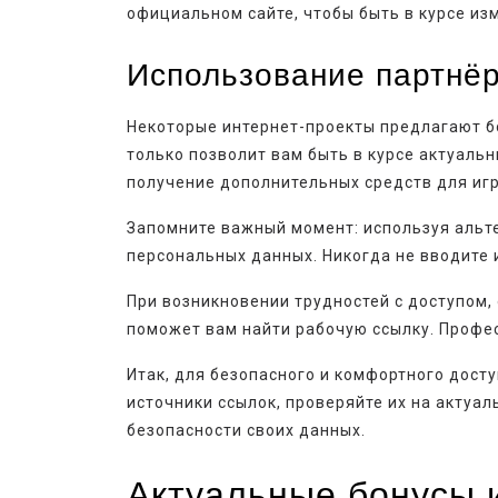
официальном сайте, чтобы быть в курсе из
Использование партнё
Некоторые интернет-проекты предлагают бо
только позволит вам быть в курсе актуаль
получение дополнительных средств для иг
Запомните важный момент: используя альт
персональных данных. Никогда не вводите
При возникновении трудностей с доступом,
поможет вам найти рабочую ссылку. Профе
Итак, для безопасного и комфортного дос
источники ссылок, проверяйте их на актуа
безопасности своих данных.
Актуальные бонусы и