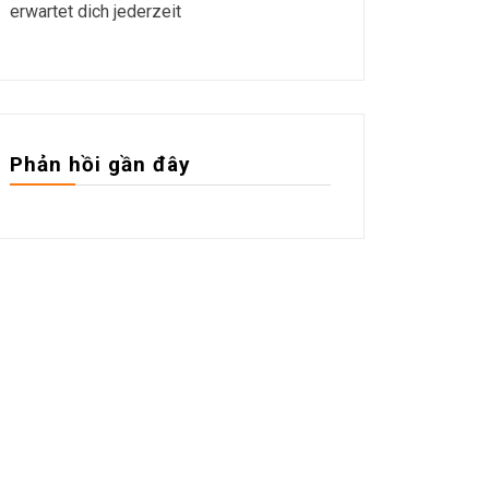
erwartet dich jederzeit
Phản hồi gần đây