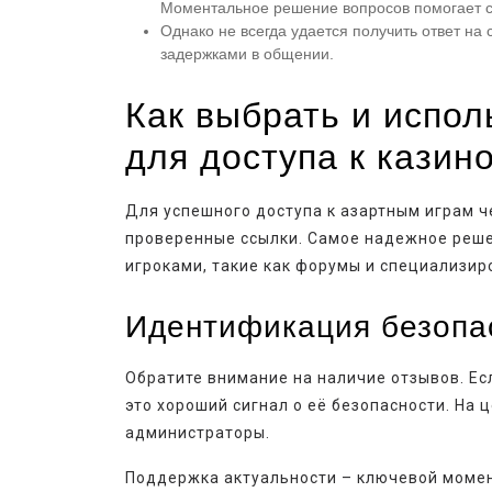
Моментальное решение вопросов помогает с
Однако не всегда удается получить ответ на
задержками в общении.
Как выбрать и испол
для доступа к казин
Для успешного доступа к азартным играм ч
проверенные ссылки. Самое надежное реше
игроками, такие как форумы и специализир
Идентификация безопа
Обратите внимание на наличие отзывов. Ес
это хороший сигнал о её безопасности. На
администраторы.
Поддержка актуальности – ключевой моме