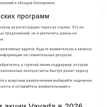
менений и обходов блокировок.
рских программ
нусы за регистрацию через их ссылки. Это не
ных предложений, но и увеличить шансы на
ры.
ернативные адреса, будьте внимательны к запросу
 информацию на сомнительных ресурсах.
 обратитесь к горячей линии поддержки, которая
ссиональные консультанты быстро решат задачу.
тупа к азартным развлечениям выбирайте надежные
льность и оставайтесь внимательными к
 акции Vavada в 2026