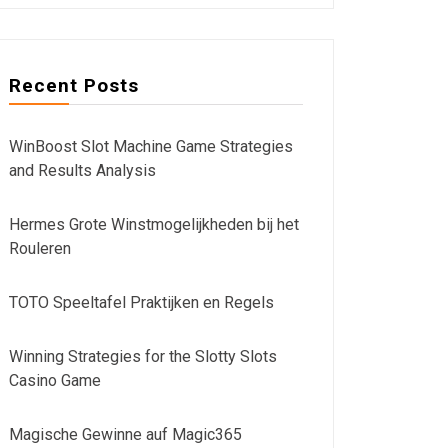
Recent Posts
WinBoost Slot Machine Game Strategies
and Results Analysis
Hermes Grote Winstmogelijkheden bij het
Rouleren
TOTO Speeltafel Praktijken en Regels
Winning Strategies for the Slotty Slots
Casino Game
Magische Gewinne auf Magic365