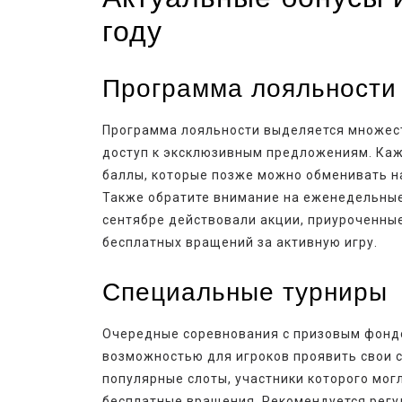
году
Программа лояльности
Программа лояльности выделяется множест
доступ к эксклюзивным предложениям. Каж
баллы, которые позже можно обменивать н
Также обратите внимание на еженедельные 
сентябре действовали акции, приуроченные
бесплатных вращений за активную игру.
Специальные турниры
Очередные соревнования с призовым фондо
возможностью для игроков проявить свои с
популярные слоты, участники которого мо
бесплатные вращения. Рекомендуется регул