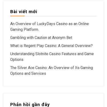
Bài viết mới
An Overview of LuckyDays Casino as an Online
Gaming Platform.
Gambling with Caution at Anonym Bet
What is Regent Play Casino: A General Overview?
Understanding Slotnite Casino Features and Game
Options
The Silver Ace Casino: An Overview of Its Gaming
Options and Services
Phản hồi gần đây