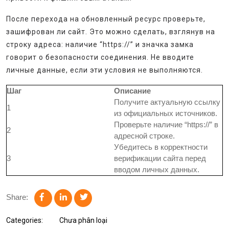
После перехода на обновленный ресурс проверьте,
зашифрован ли сайт. Это можно сделать, взглянув на
строку адреса: наличие “https://” и значка замка
говорит о безопасности соединения. Не вводите
личные данные, если эти условия не выполняются.
Шаг
Описание
Получите актуальную ссылку
1
из официальных источников.
Проверьте наличие “https://” в
2
адресной строке.
Убедитесь в корректности
3
верификации сайта перед
вводом личных данных.
Share:
Categories:
Chưa phân loại