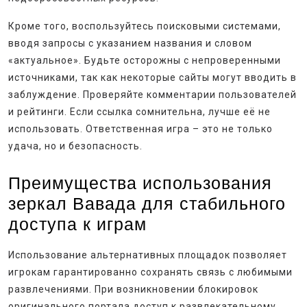
Кроме того, воспользуйтесь поисковыми системами,
вводя запросы с указанием названия и словом
«актуальное». Будьте осторожны с непроверенными
источниками, так как некоторые сайты могут вводить в
заблуждение. Проверяйте комментарии пользователей
и рейтинги. Если ссылка сомнительна, лучше её не
использовать. Ответственная игра – это не только
удача, но и безопасность.
Преимущества использования
зеркал Вавада для стабильного
доступа к играм
Использование альтернативных площадок позволяет
игрокам гарантированно сохранять связь с любимыми
развлечениями. При возникновении блокировок
оригинального портала доступ к развлекательному