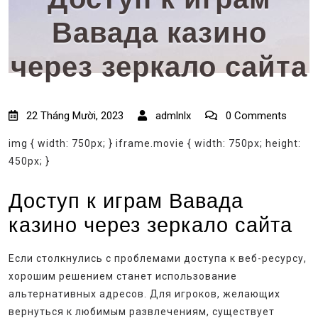
Вавада казино
через зеркало сайта
22 Tháng Mười, 2023
admlnlx
0 Comments
img { width: 750px; } iframe.movie { width: 750px; height:
450px; }
Доступ к играм Вавада
казино через зеркало сайта
Если столкнулись с проблемами доступа к веб-ресурсу,
хорошим решением станет использование
альтернативных адресов. Для игроков, желающих
вернуться к любимым развлечениям, существует