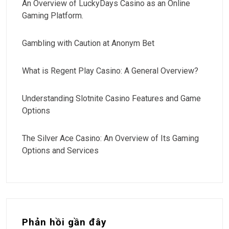
An Overview of LuckyDays Casino as an Online
Gaming Platform.
Gambling with Caution at Anonym Bet
What is Regent Play Casino: A General Overview?
Understanding Slotnite Casino Features and Game
Options
The Silver Ace Casino: An Overview of Its Gaming
Options and Services
Phản hồi gần đây