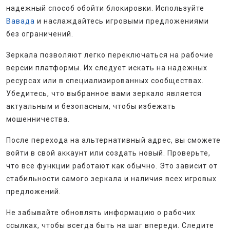
надежный способ обойти блокировки. Используйте
Вавада
и наслаждайтесь игровыми предложениями
без ограничений.
Зеркала позволяют легко переключаться на рабочие
версии платформы. Их следует искать на надежных
ресурсах или в специализированных сообществах.
Убедитесь, что выбранное вами зеркало является
актуальным и безопасным, чтобы избежать
мошенничества.
После перехода на альтернативный адрес, вы сможете
войти в свой аккаунт или создать новый. Проверьте,
что все функции работают как обычно. Это зависит от
стабильности самого зеркала и наличия всех игровых
предложений.
Не забывайте обновлять информацию о рабочих
ссылках, чтобы всегда быть на шаг впереди. Следите