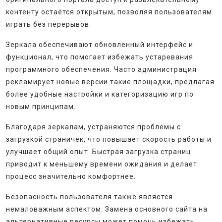
контенту остаётся открытым, позволяя пользователям
играть без перерывов.
Зеркала обеспечивают обновленный интерфейс и
функционал, что помогает избежать устаревания
программного обеспечения. Часто администрация
рекламирует новые версии такие площадки, предлагая
более удобные настройки и категоризацию игр по
новым принципам.
Благодаря зеркалам, устраняются проблемы с
загрузкой страничек, что повышает скорость работы и
улучшает общий опыт. Быстрая загрузка страниц
приводит к меньшему времени ожидания и делает
процесс значительно комфортнее.
Безопасность пользователя также является
немаловажным аспектом. Замена основного сайта на
альтернативные ресурсы может помочь избежать