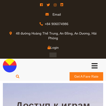
Email
+84 906074986
48 đường Hoàng Thế Trung, An Đồng, An Dương, Hải
Phòng
Login
Get A Fare Rate
Доступ к играм