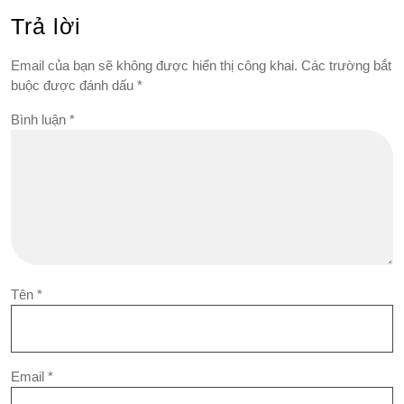
Trả lời
Email của bạn sẽ không được hiển thị công khai.
Các trường bắt
buộc được đánh dấu
*
Bình luận
*
Tên
*
Email
*